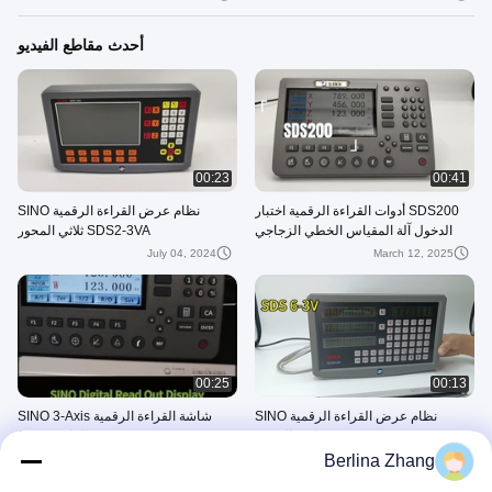
أحدث مقاطع الفيديو
00:23
00:41
SDS200 أدوات القراءة الرقمية اختبار
نظام عرض القراءة الرقمية SINO
الدخول آلة المقياس الخطي الزجاجي
SDS2-3VA ثلاثي المحور
للطحن التسلسل TTL
July 04, 2024
March 12, 2025
00:25
00:13
نظام عرض القراءة الرقمية SINO
شاشة القراءة الرقمية SINO 3-Axis
SDS6-3V ثلاثي المحور
DRO للطحن CNC
Berlina Zhang
November 13, 2023
June 03, 2024