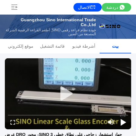
دردشة
الاتصال
Guangzhou Sino International Trade
Co.,Ltd
جودة نظام قراءة رقمي SINO, أطقم القراءة الرقمية الشركة
المصنعة من الصين
بيت
أشرطة فيديو
قائمة التشغيل
موقع إلكتروني
جهاز استشعار زجاجي على نطاق خطي SINO 3- محور DRO عرض