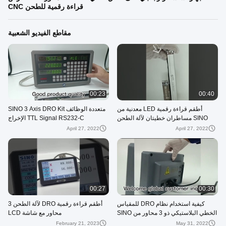
قراءة رقمية للطحن CNC
مقاطع الفيديو الشعبية
00:23
00:40
أطقم قراءة رقمية LED معدنية من
متعددة الوظائف SINO 3 Axis DRO Kit
SINO مساطران خطيتان لآلة الطحن
TTL Signal RS232-C الإخراج
April 27, 2022
April 27, 2022
00:27
00:30
كيفية استخدام نظام DRO للمقياس
أطقم قراءة رقمية DRO لآلة الطحن 3
الخطي البلاستيكي ذو 3 محاور من SINO
محاور مع شاشة LCD
February 21, 2023
May 31, 2022