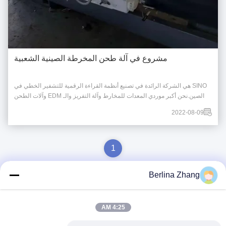
مشروع في آلة طحن المخرطة الصينية الشعبية
SINO هي الشركة الرائدة في تصنيع أنظمة القراءة الرقمية للتشفير الخطي في
الصين.نحن أكبر موردي المعدات للمخارط وآلة التفريز والـ EDM وآلات الطحن
وآلات الحفر وآلات قطع الأسلاك منذ عام 1989....
2022-08-09
1
Berlina Zhang
الاتصال السريع
4:25 AM