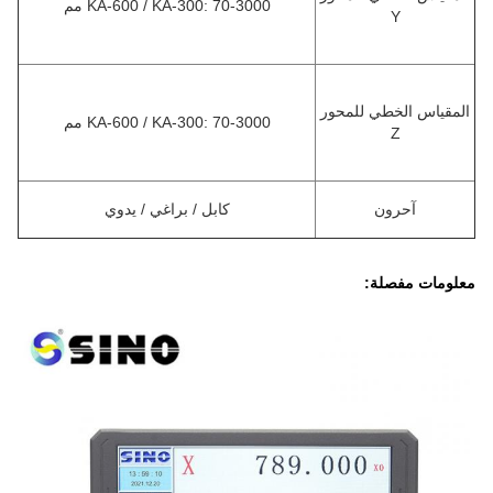
KA-600 / KA-300: 70-3000 مم
Y
المقياس الخطي للمحور
KA-600 / KA-300: 70-3000 مم
Z
آحرون
كابل / براغي / يدوي
معلومات مفصلة: