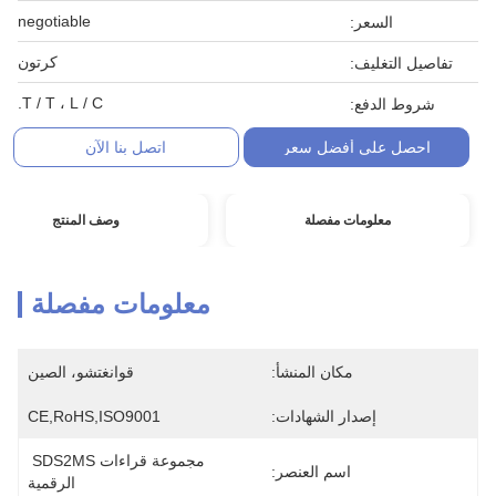
negotiable
السعر:
كرتون
تفاصيل التغليف:
T / T ، L / C.
شروط الدفع:
احصل على أفضل سعر
اتصل بنا الآن
معلومات مفصلة
وصف المنتج
معلومات مفصلة
مكان المنشأ:
قوانغتشو، الصين
إصدار الشهادات:
CE,RoHS,ISO9001
مجموعة قراءات SDS2MS 
اسم العنصر:
الرقمية