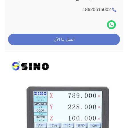
18620615002
اتصل بنا الآن