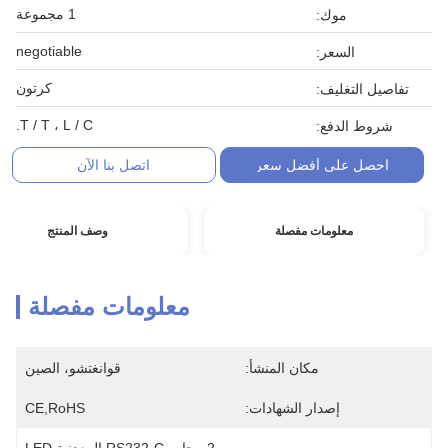
1 مجموعة
موك:
negotiable
السعر:
كرتون
تفاصيل التغليف:
T / T ، L / C.
شروط الدفع:
احصل على أفضل سعر
اتصل بنا الآن
معلومات مفصلة
وصف المنتج
معلومات مفصلة
مكان المنشأ:
قوانغتشو، الصين
إصدار الشهادات:
CE,RoHS