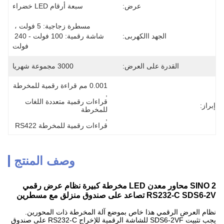
عرض:
سبعة أرقام LED خضراء
مسطرة زجاجية: 5 فولت ، 
الجهد االكهربى:
شاشة رقمية: 100 فولت - 240 
فولت
القدرة على العرض:
3000 مجموعة شهريا
0.001 مم قراءة رقمية للمخرطة
, 
قراءات رقمية متعددة اللغات 
إبراز:
للمخرطة
, 
قراءات رقمية للمخرطة RS422
وصف المنتج
SINO 2 محاور معدن LED مخرطة كبيرة نظام عرض رقمي
RS232-C SDS6-2V تصاعد على صندوق منزلق مع مسطرين
نظام العرض الرقمي هذا خاص بموضع آلة المخرطة ذات المحورين.
يجب تثبيت SDS6-2VF للشاشة الرقمية للإخراج RS232-C على صندوق