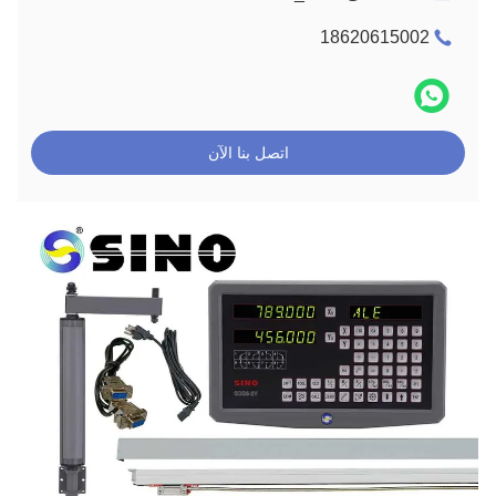
18620615002
اتصل بنا الآن