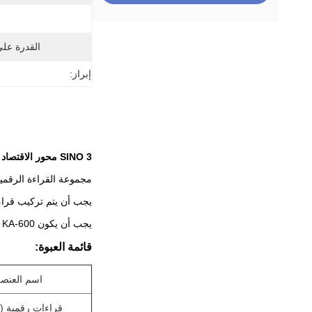
القدرة عل
إبراز:
SINO 3 محور الاقتصاد TFT آلة مخرطة مجموعة قراءات رقمية SDS2-3VA تصاعد على صندوق منزلق مع ثلاثة موازين خطية
مجموعة القراءة الرقمية ه
يجب أن يتم تركيب قراءات TFT الرقمية SDS2-3VA على الصندوق المت
يجب أن يكون KA-600 للمحور Z ، ويجب أن يكون KA-300 أو KA-500 للمحور X و Z1.
قائمة العبوة:
اسم العنص
قراءات رقمية (DRO)