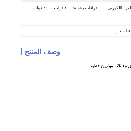
لجهد االكهربى:
قراءات رقمية: ١٠٠ فولت - ٢٤٠ فولت
وصف المنتج