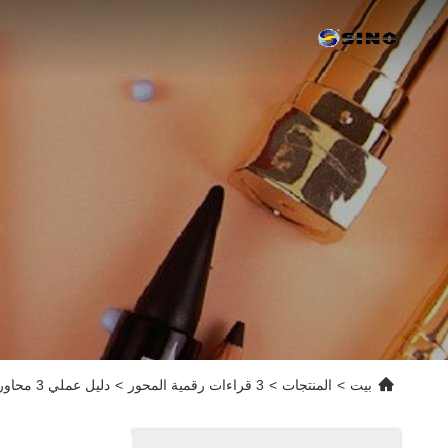
بيت
>
المنتجات
>
3 قراءات رقمية المحور
>
دليل عملي 3 محاور DRO لآلة الطحن متينة مع شاشة TFT