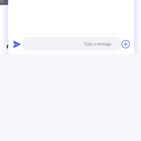
Photo
Video Call
Audio Call