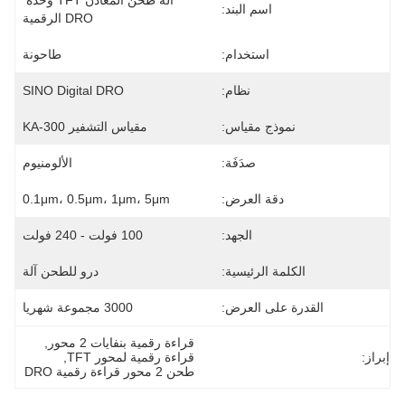
آلة طحن المعادن TFT وحدة 
اسم البند:
DRO الرقمية
استخدام:
طاحونة
نظام:
SINO Digital DRO
نموذج مقياس:
مقياس التشفير KA-300
صدَفَة:
الألومنيوم
دقة العرض:
0.1μm، 0.5μm، 1μm، 5μm
الجهد:
100 فولت - 240 فولت
الكلمة الرئيسية:
درو للطحن آلة
القدرة على العرض:
3000 مجموعة شهريا
قراءة رقمية بنفايات 2 محور
, 
إبراز:
قراءة رقمية لمحور TFT
, 
طحن 2 محور قراءة رقمية DRO