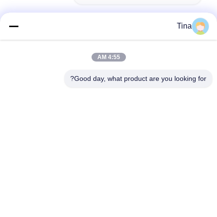
Tina
الاتصال السريع
4:55 AM
عنوان
Good day, what product are you looking for?
401 ، رقم 7 ، الشارع الأول ، المنطقة 3 Xilang East-west Road ،
منطقة Liwan ، Guangzhou
تيل
86--18620615002
بريد إلكتروني
sino_trade@163.com