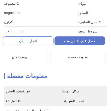
1 مجموعة
موك:
negotiable
السعر:
كرتون
تفاصيل التغليف:
T / T ، L / C.
شروط الدفع:
احصل على أفضل سعر
اتصل بنا الآن
معلومات مفصلة
وصف المنتج
معلومات مفصلة
مكان المنشأ:
قوانغتشو، الصين
إصدار الشهادات:
CE,RoHS