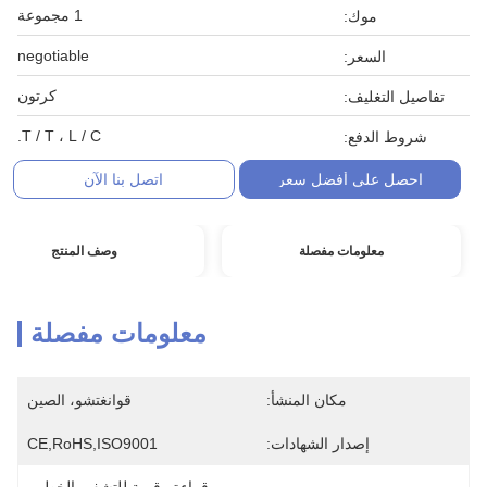
1 مجموعة
موك:
negotiable
السعر:
كرتون
تفاصيل التغليف:
T / T ، L / C.
شروط الدفع:
احصل على أفضل سعر
اتصل بنا الآن
معلومات مفصلة
وصف المنتج
معلومات مفصلة
مكان المنشأ:
قوانغتشو، الصين
إصدار الشهادات:
CE,RoHS,ISO9001