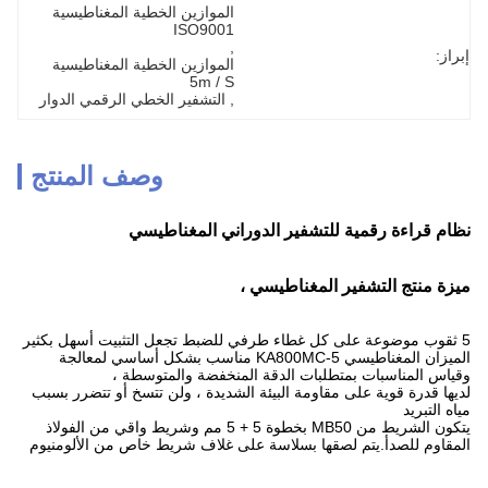
الموازين الخطية المغناطيسية 
ISO9001
, 
إبراز:
الموازين الخطية المغناطيسية 
5m / S
, 
التشفير الخطي الرقمي الدوار
وصف المنتج
نظام قراءة رقمية للتشفير الدوراني المغناطيسي
ميزة منتج التشفير المغناطيسي ،
5 ثقوب موضوعة على كل غطاء طرفي للضبط تجعل التثبيت أسهل بكثير
الميزان المغناطيسي KA800MC-5 مناسب بشكل أساسي لمعالجة
وقياس المناسبات بمتطلبات الدقة المنخفضة والمتوسطة ،
لديها قدرة قوية على مقاومة البيئة الشديدة ، ولن تتسخ أو تتضرر بسبب
مياه التبريد
يتكون الشريط من MB50 بخطوة 5 + 5 مم وشريط واقي من الفولاذ
المقاوم للصدأ.يتم لصقها بسلاسة على غلاف شريط خاص من الألومنيوم