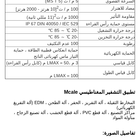
السرعة القصوى
5 م / ث (MS T 5)
2
مضاد للاهتزاز
100 م / ث
[10 هرتز - 2000 هرتز]
2
مقاومة التأثير
1000 م / ث
(11 مللي ثانية)
مستوى حماية رأس القراءة
IP 67 DIN 40050 / IEC 529
درجة حرارة التشغيل
-20 ℃ ～ 85 ℃
درجة حرارة التخزين
-20 ℃ ～ 85 ℃
رطوبة
100 عدم التكثيف
حماية انعكاس قطبية الطاقة ، حماية
الحماية الكهربائية
التيار ماس كهربائى الناتج
كابل قياسي
3 م ،
LMAX = 50 م (كابل رأس القراءة)
كابل قياس الطول
LMAX = 100 م
تطبيق التشفير المغناطيسي Mcale
المخارط الثقيلة ، آلة التفريز ، الحفر ، آلة الطحن ، EDM (آلة التفريغ
الكهربائي)
مراكز التصنيع ، آلة قطع PVC ، آلة قطع الخشب ، آلة تصنيع الزجاج ،
مناولة المواد
تفاصيل الصورة: