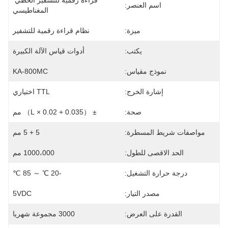
قراءة رقمية للتشفير الخطي 
اسم العنصر:
المغناطيسي
ميزة:
نظام قراءة رقمية للتشفير
يكتب:
أدوات قياس الآلة الكبيرة
نموذج مقياس:
KA-800MC
إشارة الخرج:
TTL اختياري
صحة:
± （0.035 + 0.02 × L） مم
مواصفات شريط المسطرة:
5 + 5 مم
الحد الاقصى للطول:
1000،000 مم
درجة حرارة التشغيل:
-20 ℃ ～ 85 ℃
مصدر التيار:
5VDC
القدرة على العرض:
3000 مجموعة شهريا