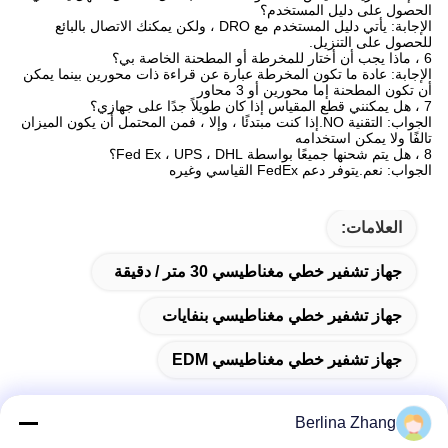
الحصول على دليل المستخدم؟
الإجابة: يأتي دليل المستخدم مع DRO ، ولكن يمكنك الاتصال بالبائع
للحصول على التنزيل.
6 ، ماذا يجب أن أختار للمخرطة أو المطحنة الخاصة بي؟
الإجابة: عادة ما تكون المخرطة عبارة عن قراءة ذات محورين بينما يمكن
أن تكون المطحنة إما محورين أو 3 محاور
7 ، هل يمكنني قطع المقياس إذا كان طويلاً جدًا على جهازي؟
الجواب: التقنية NO.إذا كنت مبتدئًا ، وإلا ، فمن المحتمل أن يكون الميزان
تالفًا ولا يمكن استخدامه
8 ، هل يتم شحنها جميعًا بواسطة Fed Ex ، UPS ، DHL؟
الجواب: نعم.يتوفر دعم FedEx القياسي وغيره
العلامات:
جهاز تشفير خطي مغناطيسي 30 متر / دقيقة
جهاز تشفير خطي مغناطيسي بنفايات
جهاز تشفير خطي مغناطيسي EDM
Berlina Zhang