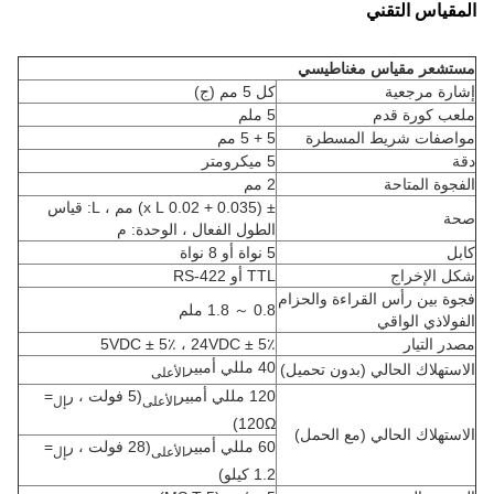
المقياس التقني
مستشعر مقياس مغناطيسي
إشارة مرجعية
كل 5 مم (ج)
ملعب كورة قدم
5 ملم
مواصفات شريط المسطرة
5 + 5 مم
دقة
5 ميكرومتر
الفجوة المتاحة
2 مم
± (0.035 + 0.02 x L) مم ، L: قياس
صحة
الطول الفعال ، الوحدة: م
كابل
5 نواة أو 8 نواة
شكل الإخراج
TTL أو RS-422
فجوة بين رأس القراءة والحزام
0.8 ～ 1.8 ملم
الفولاذي الواقي
مصدر التيار
5VDC ± 5٪ ، 24VDC ± 5٪
40 مللي أمبير
الاستهلاك الحالي (بدون تحميل)
الأعلى
120 مللي أمبير
(5 فولت ، ر
=
الأعلى
إل
120Ω)
الاستهلاك الحالي (مع الحمل)
60 مللي أمبير
(28 فولت ، ر
=
الأعلى
إل
1.2 كيلو)