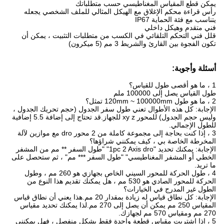
يمكن قطع المقياس المغناطيسي حسب متطلباتك
رأس قراءة محكم الإغلاق مع الهيكل المثالي للملف الشخصي يجعله
يتناسب مع فئة الحماية IP67
فني متقدم وهيكل داخلي
قلل فني التحكم التلقائي في الكسب من متطلبات التثبيت ، يمكن أن
تكون الفجوة بين القارئ والشريط 3 مم (5 ميكرون)
أسئلة وأجوبة:
1 ، ما هو أقصى طول للقياس؟
طول القياس يصل إلى 100000 ملم
2 ، ما هو طول 120mm ~ 100000mm تمثل؟
الإجابة: كل هذه الأطوال تعني طول سفر الجدول (حجم تحريك الجدول ،
وليس حجم الجدول) للمحور xy z للجهاز.قد تحتاج إلى إضافة 5.5 إضافية
للطول الإجمالي.
3 ، إذا كنت بحاجة إلى مجموعة كاملة من 2 محور dro مع موازين لآلة
المخرطة الخاصة بي ، كيف يمكنني شراؤها؟
الإجابة: يمكنك تحديد "1pc 2 Axis dro" "طول السفر ** مم من المشفر
الخطي أو المشفر المغناطيسي" "طول السفر *** مم" ، ثم ستحصل على
ما تريد.
4 ، طول الحركة للمحور السيني الخاص بجهازي هو 260 مم ، وطول
الحركة للمحور الصادي هو 530 مم ، هل يمكنك تقديم هذا النوع من
الطول غير المدرج في الخيارات؟
الإجابة: كل نطاق قياس له زيادة بمقدار 20 مم.هذا يعني أن نطاق قياس
المقياس 250 مم يمكن أن يصل إلى 270 مم.لذا يمكنك تحديد مقياس
270 مم ومقياس 570 مم لجهازك.
5 ، إذا اشتريت مقياس قطعة واحدة فقط بشكل منفصل ، فهل يمكنني