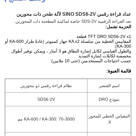
عداد قراءة رقمي SINO SDS6-2V لآلة طحن ذات محورين
تعد القراءة الرقمية SDS-2V خاصة لماكينة المطحنة ذات المحورين.
الحزمة تشمل:
TFT DRO SDS6-2V x1 قطعة
المقاييس الخطية من سلسلة KA x2 جهاز كمبيوتر (عادةً طراز KA-600 أو
KA-300).
والطول القياسي لكابل إشارة النطاق هو 3 أمتار ، ويمكن توفير أطوال
مخصصة لكابلات إشارة التمديد
حسب احتياجات المستخدمين (حتى 10 ملايين)
قائمة العبوة:
اسم العنصر
نظام قراءة رقمي ذو محورين
نموذج DRO
SDS6-2V
المقياس الخطي للمحور
KA-600 / KA-300: 70-3000 مم
X.