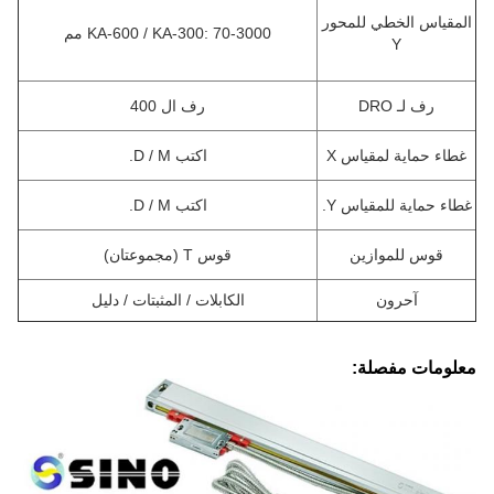
المقياس الخطي للمحور
KA-600 / KA-300: 70-3000 مم
Y
رف لـ DRO
رف ال 400
غطاء حماية لمقياس X
اكتب D / M.
غطاء حماية للمقياس Y.
اكتب D / M.
قوس للموازين
قوس T (مجموعتان)
آحرون
الكابلات / المثبتات / دليل
معلومات مفصلة: