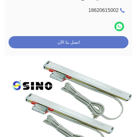
18620615002
اتصل بنا الآن