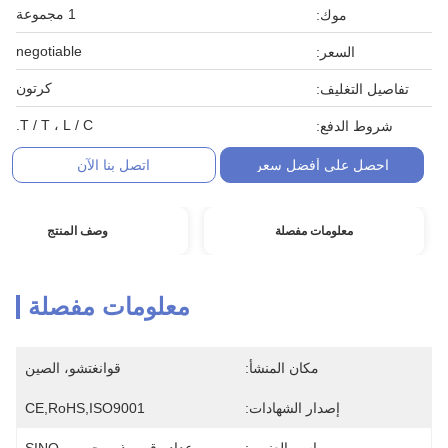
1 مجموعة
موك:
negotiable
السعر:
كرتون
تفاصيل التغليف:
T / T ، L / C.
شروط الدفع:
احصل على أفضل سعر
اتصل بنا الآن
معلومات مفصلة
وصف المنتج
معلومات مفصلة
مكان المنشأ:
قوانغتشو، الصين
إصدار الشهادات:
CE,RoHS,ISO9001