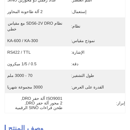
اسم العنصر:
عداد رقمي ذو محورين SINO
إستعمال:
2 آلة طاحونة المحاور
نظام SDS6-2V DRO مع مقياس 
نظام:
خطي
نموذج مقياس:
KA-600 / KA-300
الإشارة:
RS422 / TTL
دقة:
0.5 / 1/5 ميكرون
طول التشفير:
70 - 3000 ملم
القدرة على العرض:
3000 مجموعة شهريا
ISO9001 آلة حفر DRO
, 
إبراز:
2 محور آلة حفر DRO
, 
طحن قراءات SINO الرقمية
وصف المنتج