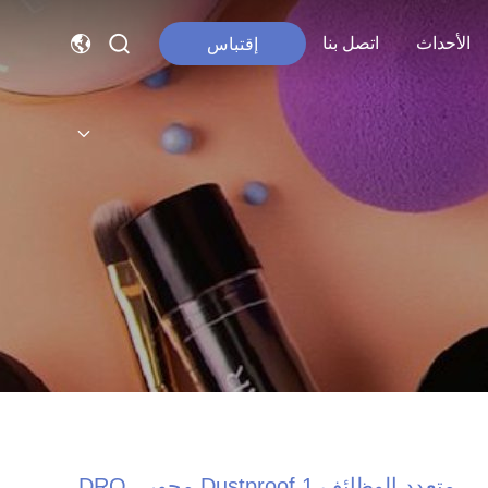
الأحداث
اتصل بنا
إقتباس
متعدد الوظائف Dustproof 1 محور DRO ،