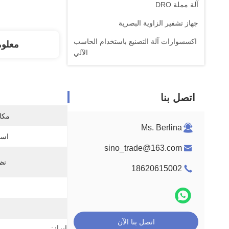
آلة مملة DRO
جهاز تشفير الزاوية البصرية
اكسسوارات آلة التصنيع باستخدام الحاسب
معلو
الآلي
اتصل بنا
مكان
Ms. Berlina
اسم
sino_trade@163.com
نظام
18620615002
اتصل بنا الآن
إبراز: