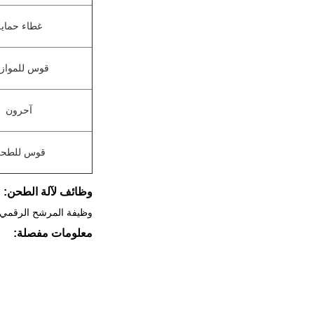
غطاء حماية
قوس للمواز
آحرون
قوس للطح
وظائف لآلة الطحن:
وظيفة المرشح الرقمي
معلومات مفصلة: