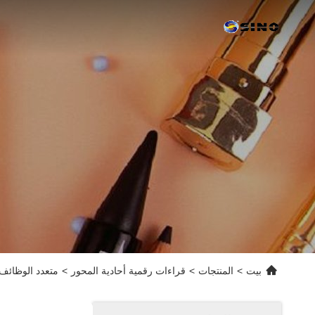
بيت
>
المنتجات
>
قراءات رقمية أحادية المحور
>
متعدد الوظائف Dustproof 1 محور DRO ، 1M نظام قراءة ر