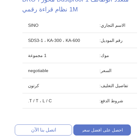
1M نظام قراءة رقمي
الاسم التجاري:
SINO
رقم الموديل:
SDS3-1 ، KA-300 ، KA-600
موك:
1 مجموعة
السعر:
negotiable
تفاصيل التغليف:
كرتون
شروط الدفع:
T / T ، L / C.
اتصل بنا الآن
احصل على أفضل سعر