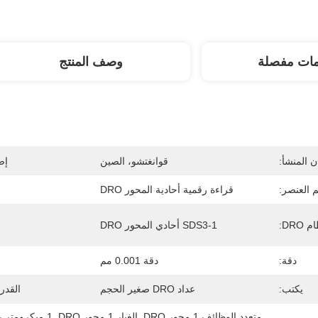
مات مفصلة
وصف المنتج
 المنشأ:
قوانغتشو، الصين
إص
 العنصر:
قراءة رقمية أحادية المحور DRO
 DRO:
SDS3-1 أحادي المحور DRO
دقة:
دقة 0.001 مم
يكتب:
عداد DRO صغير الحجم
القدر
متعدد الوظائف 1 محور DRO
, 
الغبار 1 محور DRO
, 
1 ميكرومتر رقمي نظام قراءة