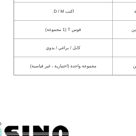
اكتب D / M.
ين
قوس T (1 مجموعة)
كابل / براغي / يدوي
ن
مجموعة واحدة (اختيارية ، غير قياسية)