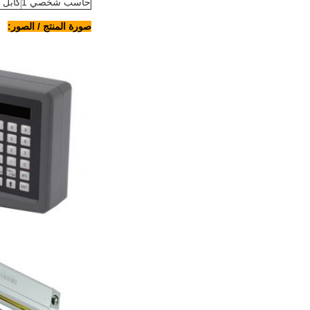
حاسب شخصي 1
كابل
صورة المنتج / الصور: