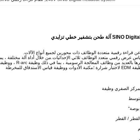
طحن بتشفير خطي تزايدي
DRO  هو مقياس عرض رقمي متعدد الوظائف ثلاثي الإحداثيات.من خلال أداة آلة مختلفة 
تغيير المعلمات.يتم ت
استدقاق للمخرطة