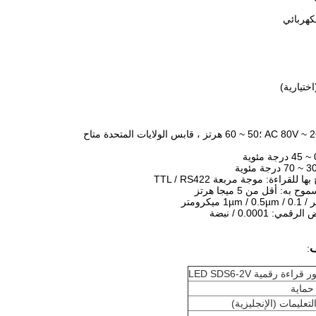
لقراءة: موجة مربعة TTL / RS422
ه: أقل من 5 ميجا هرتز
1 ميكرومتر
µm / 0.5µm / 0.
: 0.0001 / نبضة
ف
:
حماية
لتعليمات (الإنجليزية)