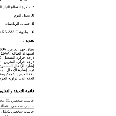
7. ذاكرة انقطاع التيار الكهربائي
8. تبديل النوم
9. حساب الرياضيات
10. واجهة RS-232-C (اختيارية)
تحديد :
نطاق جهد العرض: AC 80V ~ 260V ؛50 ~ 60 هرتز ، قابس الولايات المتحدة متاح
استهلاك الطاقة: 15VA
درجة حرارة التشغيل: 0 ~ 45 درجة مئوية
درجة حرارة التخزين: -30 ~ 70 درجة مئوية
إشارة الإدخال المسموح بها ل
تردد إشارة الإدخال المسموح ب
دقة العرض: 5 ميكرومتر / 1
الدقة الدنيا لزاوية العرض الرقمي
قائمة التعبئة والتغلي
حاسب شخصي 1
2 محور قراءة رقمية LED SDS6-2V
حاسب شخصي 1
غطاء 
حاسب شخصي 1
دليل ا