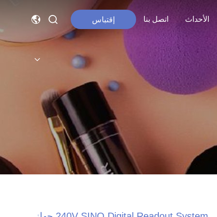
الأحداث
اتصل بنا
إقتباس
240V SINO Digital Readout System جهاز