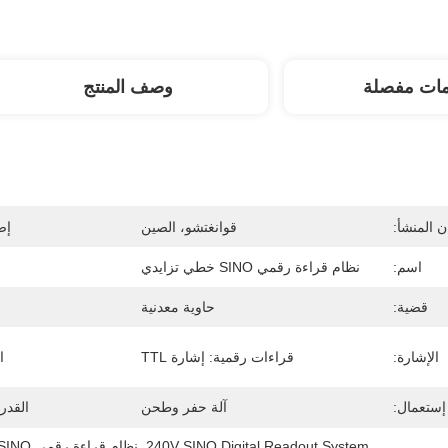
مات مفصلة
وصف المنتج
 المنشأ:
قوانغتشو، الصين
إص
اسم:
نظام قراءة رقمي SINO خطي تزايدي
قضية:
حاوية معدنية
الإشارة:
قراءات رقمية: إشارة TTL
ا
إستعمال:
آلة حفر وطحن
القدر
240V SINO Digital Readout System
, 
نظام قراءة رقمي SINO تزايدي