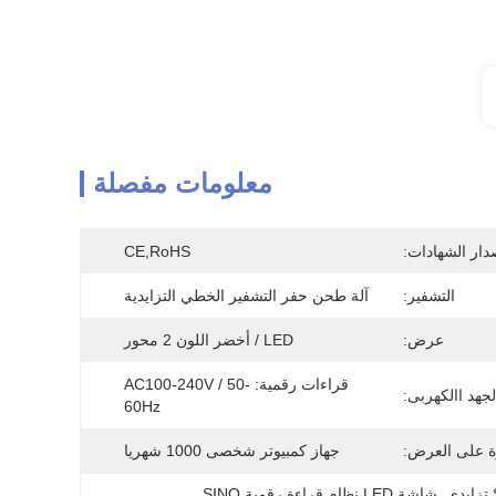
معلومات مفصلة
دار الشهادات:
CE,RoHS
التشفير:
آلة طحن حفر التشفير الخطي التزايدية
عرض:
LED / أخضر اللون 2 محور
قراءات رقمية: AC100-240V / 50-
لجهد االكهربى:
60Hz
ة على العرض:
جهاز كمبيوتر شخصى 1000 شهريا
, 
شاشة LED نظام قراءة رقمية SINO