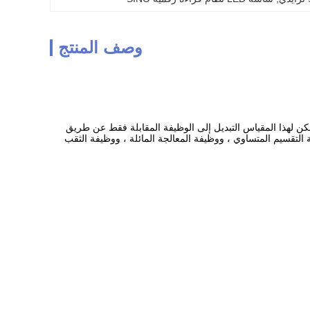
وصف المنتج
، يمكن لهذا المقياس التبديل إلى الوظيفة المقابلة فقط عن طريق
وفيرها بالعديد من وظائف المعالجة الرسومية ، بما في ذلك وظيفة R-arc ، ووظيفة التقسيم المتساوي ، ووظيفة المعالجة المائلة ، ووظيفة الثقب