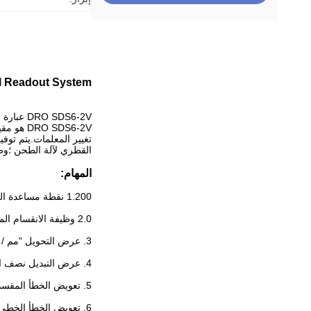
SINO Digital Readout System آلة 
DRO SDS6-2V عبارة عن قراءة رقمية متعددة الوظائف ذات محورين لجميع أنواع الآلات.
SDS6-2V
القطري لآلة الطحن ؛وظيفة EDM لاختبار شرارة ؛مكتبة الأدوات ووظيفة قياس ال
المهام:
1.200 نقطة مساعدة المركز الصفري وظيفة
2.0 وظيفة الانقسام المتوسط
3. عرض التحويل "مم / بوصة"
4. عرض التبديل نصف القطر / القطر
5. تعويض الخطأ المقسم
6. تعويض الخطأ الخطي