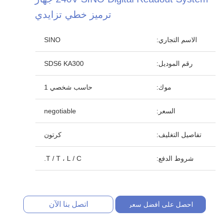
ترميز خطي تزايدي
الاسم التجاري:
SINO
رقم الموديل:
SDS6 KA300
موك:
حاسب شخصي 1
السعر:
negotiable
تفاصيل التغليف:
كرتون
شروط الدفع:
T / T ، L / C.
اتصل بنا الآن
احصل على أفضل سعر