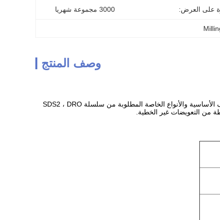
ة على العرض:
3000 مجموعة شهريا
Milli
وصف المنتج
تستخدم SDS6 Digital Readout أحدث تقنيات SCM ذات 16 بت ، ويمكنها استبدال جميع أنواع الوظائف الأساسية والأنواع الخاصة المطلوبة من سلسلة SDS2 ، DRO