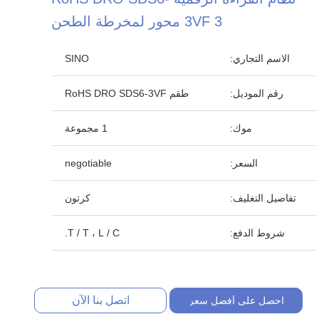
3VF 3 محور لمخرطة الطحن
الاسم التجاري:
SINO
رقم الموديل:
طقم RoHS DRO SDS6-3VF
موك:
1 مجموعة
السعر:
negotiable
تفاصيل التغليف:
كرتون
شروط الدفع:
T / T ، L / C.
اتصل بنا الآن
احصل على أفضل سعر