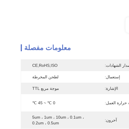
معلومات مفصلة
دار الشهادات:
CE,RoHS,ISO
إستعمال:
لطحن المخرطة
الإشارة:
موجة مربع TTL
حرارة العمل:
0 ℃ ~ 45 ℃
5um ، 1um ، 10um ، 0.1um ، 
آحرون:
0.2um ، 0.5um