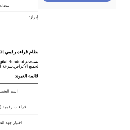
مضاعفة
إبراز:
نظام قراءة رقمي RoHS DRO SDS6-3VF Kit مناسب لطحن المخرطة
لجميع الأغراض.سرعة القياس أس
قائمة العبوة:
اسم العنص
قراءات رقمية (DRO)
اختيار جهد الط