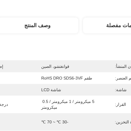
مات مفصلة
وصف المنتج
 المنشأ:
قوانغتشو، الصين
إص
 العنصر:
طقم RoHS DRO SDS6-3VF
شاشة:
شاشة LCD
5 ميكرومتر / 1 ميكرومتر / 0.5 
القرار:
درجة 
ميكرومتر
التخزين:
-30 ℃ ~ 70 ℃