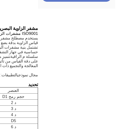
مشفر الزاوية البصرية SINO AD-60MA-C28 مشفرات الزاوية المطلقة المختومة لطحن مخرطة ماكينة
ISO9001 مشفرات الزاوية المطلقة المختومة AD-100MA-C29 ترميز الزاوية البصرية الكبرى لمخرطة الطحن
قياس الزاوية بدقة بضع ثو
تشتمل بنية مشفرات الزاو
حساسية في جهاز التشفير
سلسلة م
الراقية
تتميز 
على دقة القياس من تأثير
المعالجة والتجميع ذات ا
مجال نموذجي
التطبيقات: s
تحديد
العنصر
حجم رمح D1
د 2
د 3
د 4
D5
د 6