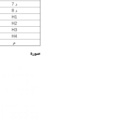
د 7
د 8
H1
H2
H3
H4
م
صورة