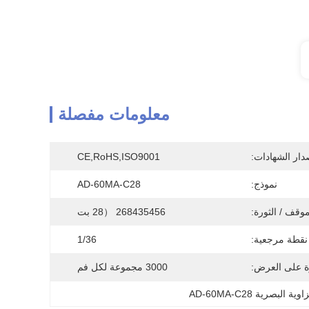
معلومات مفصلة
دار الشهادات:
CE,RoHS,ISO9001
نموذج:
AD-60MA-C28
موقف / الثورة:
268435456 （28 بت
نقطة مرجعية:
1/36
ة على العرض:
3000 مجموعة لكل فم
البصرية AD-60MA-C28