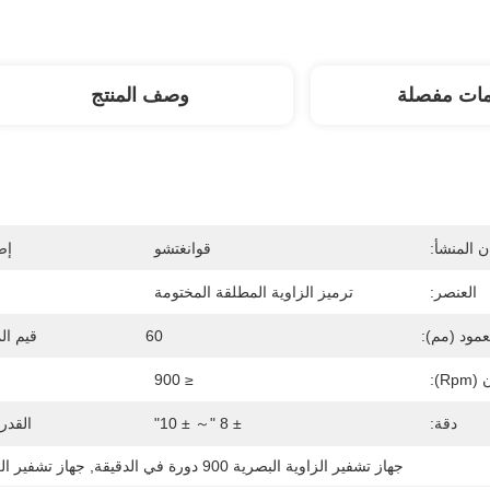
مات مفصلة
وصف المنتج
 المنشأ:
قوانغتشو
إص
العنصر:
ترميز الزاوية المطلقة المختومة
مود (مم):
60
قيم ال
r):
≤ 900
دقة:
± 8 "～ ± 10"
القدر
جهاز تشفير الزاوية البصرية 900 دورة في الدقيقة
, 
جهاز تشفير الزاوية 