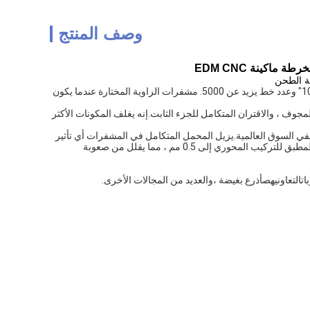
وصف المنتج
يستخدم مصطلح مشفر الزاوية بشكل نموذجي لوصف المشفرات التي تتميز بدقة تتراوح من ± 5 "إلى ± 10" وعدد خط يزيد عن 5000. مشفرات الزاوية المختارة عندما يكون 
مجوف ، والاقتران المتكامل للجزء الثابت.
إنه يغلف المكونات الأكثر 
في السوق العالمية.
يزيل المحمل المتكامل في المشفرات أي تأثير 
تعمل أداة التوصيل على توسيع النطاق المطبق للتركيب المحوري إلى 0.5 مم ، مما يقلل من صعوبة 
ات
التعاونيه
ص
أذرع بغيضة ،
والعديد من المجالات الأخرى.