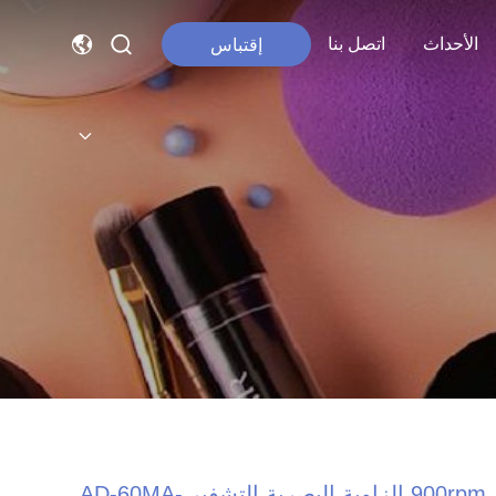
الأحداث
اتصل بنا
إقتباس
900rpm الزاوية البصرية التشفير AD-60MA-