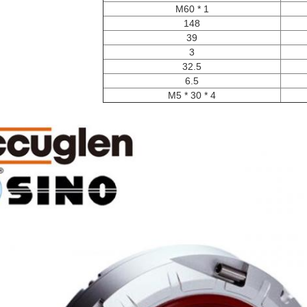
M60 * 1
148
39
3
32.5
6.5
4 * M5 * 30