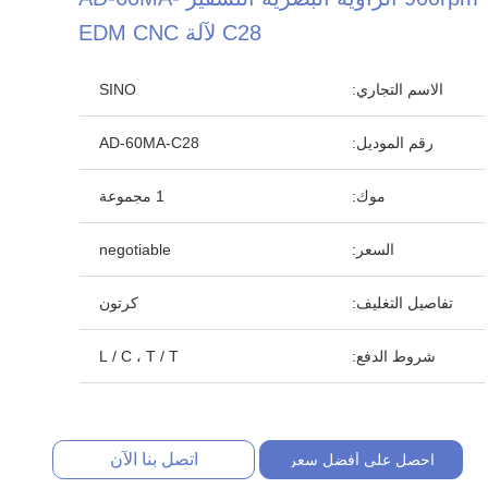
C28 لآلة EDM CNC
الاسم التجاري:
SINO
رقم الموديل:
AD-60MA-C28
موك:
1 مجموعة
السعر:
negotiable
تفاصيل التغليف:
كرتون
شروط الدفع:
L / C ، T / T
اتصل بنا الآن
احصل على أفضل سعر