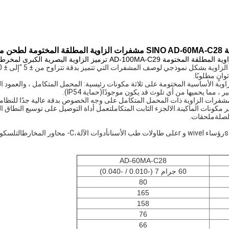
 EDM CNC
انٍ مطلوبًا.
ية الأساسية المختومة على ثلاثة مكونات رئيسية: المحمل المتكامل ، والعمود ال
 ، مما يحميها من أي تلوث قد يكون موجودًا
(حماية IP54).
مشفرات الزاوية ذات المحمل المتكامل على وجه الخصوص بدقة عالية جدًا للنظام
 مكونات الماكينة.
ال
الجزء الثابت المتكامل
لصلة
ملحقات
.
رؤساء wivel و r
على طاولات طب الأسنان
أدوات الآلة،
C- محاور المخارط
التلسكوب
AD-60MA-C28
60 جرام 7 (-0.010 / -0.040)
80
165
158
76
66