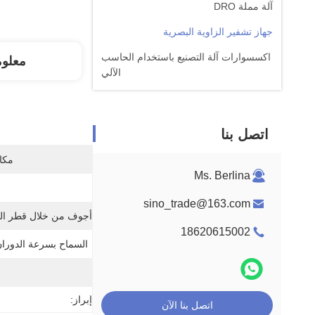
آلة مملة DRO
جهاز تشفير الزاوية البصرية
اكسسوارات آلة التصنيع باستخدام الحاسب
معلو
الآلي
اتصل بنا
مكان
Ms. Berlina
sino_trade@163.com
أجوف من خلال قطر الع
18620615002
السماح بسرعة الدوران (pm
إبراز:
اتصل بنا الآن