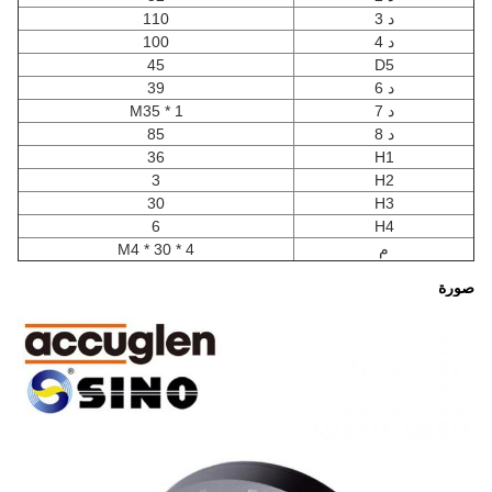
د 3
110
د 4
100
45
D5
د 6
39
د 7
M35 * 1
د 8
85
36
H1
3
H2
30
H3
6
H4
م
4 * M4 * 30
صورة