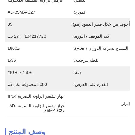
العنصر:
ترميز الزاوية المطلقة المختومة
نموذج:
AD-35MA-C27
أجوف من خلال قطر العمود (مم):
35
قيم الموقف / الثورة:
134217728 （27 بت
السماح بسرعة الدوران (rpm):
≤1800
نقطة مرجعية:
1/36
دقة:
± 8 "～ ± 10"
القدرة على العرض:
3000 مجموعة لكل فم
جهاز تشفير الزاوية البصرية IP54
, 
إبراز:
جهاز تشفير الزاوية البصرية AD-
35MA-C27
وصف المنتج