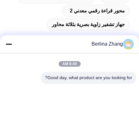
محور قراءة رقمي معدني 2
جهاز تشفير زاوية بصرية بثلاثة محاور
Berlina Zhang
الاتصال السريع
8:49 AM
Good day, what product are you looking for?
عنوان
401 ، رقم 7 ، الشارع الأول ، المنطقة 3 Xilang East-west Road ،
منطقة Liwan ، Guangzhou
تيل
86--18620615002
بريد إلكتروني
sino_trade@163.com