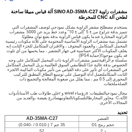
مشفرات زاوية SINO AD-35MA-C27 آلة قياس مبيعًا ساخنة
لطحن آلة CNC للمخرطة
يستخدم مصطلح مشفر الزاوية بشكل نموذجي لوصف المشفرات التي 
تتميز بدقة تتراوح من ± 5 "إلى ± 10" وعدد خط يزيد عن 5000. مشفرات 
الزاوية المختارة عندما يكون قياس الزاوية بدقة بضع ثوانٍ مطلوبًا.
تشتمل بنية مشفرات الزاوية الأساسية المختومة على ثلاثة مكونات رئيسية: 
المحمل المتكامل ، والعمود المجوف ، والاقتران المتكامل للجزء الثابت.
إنه 
يغلف المكونات الأكثر حساسية في جهاز التشفير ، مما يحميها من أي تلوث 
قد يكون موجودًا
(حماية IP54).
سلسلة م
الراقية
تتميز مشفرات الزاوية ذات المحمل المتكامل على وجه 
الخصوص بدقة عالية جدًا للنظام
في السوق العالمية.
يزيل المحمل المتكامل 
في المشفرات أي تأثير على دقة القياس من تأثير مكونات الماكينة.
ال
الجزء 
الثابت المتكامل
تعمل أداة التوصيل على توسيع النطاق المطبق للتركيب 
المحوري إلى 0.5 مم ، مما يقلل من صعوبة المعالجة والتجميع ذات 
الصلة
ملحقات
.
مجال نموذجي
التطبيقات: s
رؤساء wivel و r
على طاولات طب الأسنان
أدوات 
الآلة،
C- محاور المخارط
التلسكوبات
التعاونيه
ص
أذرع بغيضة ،
والعديد من 
المجالات الأخرى.
تحديد
AD-35MA-C27
العنصر
حجم رمح D1
35 جم 7 (-0.010 / -0.040)
د 2
52