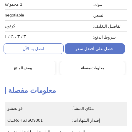
1 مجموعة
موك:
negotiable
السعر:
كرتون
تفاصيل التغليف:
L / C ، T / T
شروط الدفع:
احصل على أفضل سعر
اتصل بنا الآن
معلومات مفصلة
وصف المنتج
معلومات مفصلة
مكان المنشأ:
قوانغتشو
إصدار الشهادات:
CE,RoHS,ISO9001