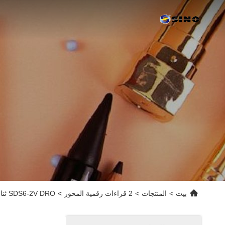
بيت
>
المنتجات
>
2 قراءات رقمية المحور
>
SDS6-2V DRO ثنائي المحور مجموعة عرض قراءات رقمية أنظمة القياس 5u TTL Square Wave