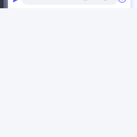
Photo
Video Call
Audio Call