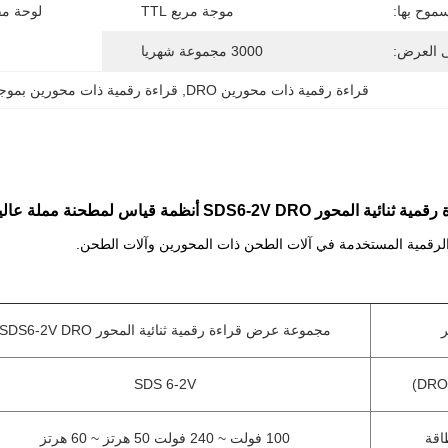
موح بها:
موجة مربع TTL
لوحة مف
ى العرض:
3000 مجموعة شهريا
قراءة رقمية ذات محورين DRO
, 
قراءة رقمية ذات محورين بموج
نظمة قياس لمطحنة مملة عالية الدقة 5u TTL موجة مربعة
ر
مجموعة عرض قراءة رقمية ثنائية المحور SDS6-2V DRO
SDS 6-2V
اقة
100 فولت ~ 240 فولت 50 هرتز ~ 60 هرتز