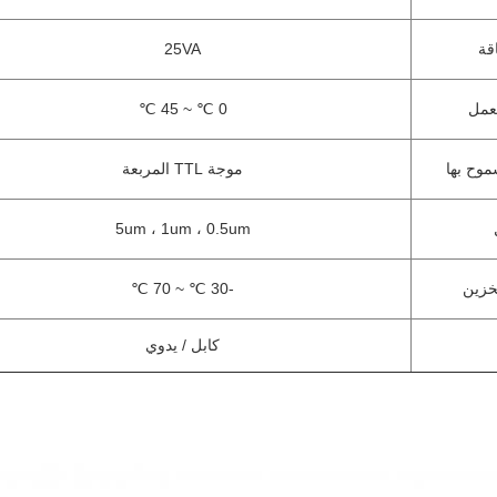
قة
25VA
عمل
0 ℃ ~ 45 ℃
موح بها
موجة TTL المربعة
5um ، 1um ، 0.5um
خزين
-30 ℃ ~ 70 ℃
كابل / يدوي