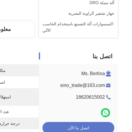
آلة مملة DRO
جهاز تشفير الزاوية البصرية
اكسسوارات آلة التصنيع باستخدام الحاسب
معلو
الآلي
اتصل بنا
مكان
Ms. Berlina
اسم
sino_trade@163.com
18620615002
استهلاك
عدد ال
درجة حرارة 
اتصل بنا الآن