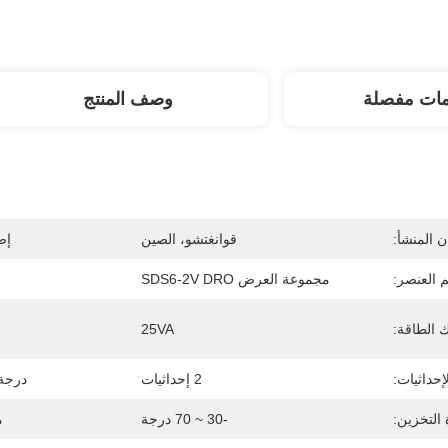
مات مفصلة
وصف المنتج
 المنشأ:
قوانغتشو، الصين
إص
 العنصر:
مجموعة العرض SDS6-2V DRO
 الطاقة:
25VA
إحداثيات:
2 إحداثيات
درجة 
التخزين:
-30 ~ 70 درجة
م