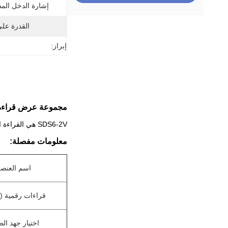
إشارة الدخل المس
القدرة عل
إبراز:
مجموعة عرض قراءة رقمية ثنائية المحور SDS6-2V DRO أ
SDS6-2V هي القراءة الرقمية المستخدمة في آلات الطحن ذات المحورين وآلات الطحن.
معلومات مفصلة:
اسم العنص
قراءات رقمية (DRO)
اختيار جهد الط