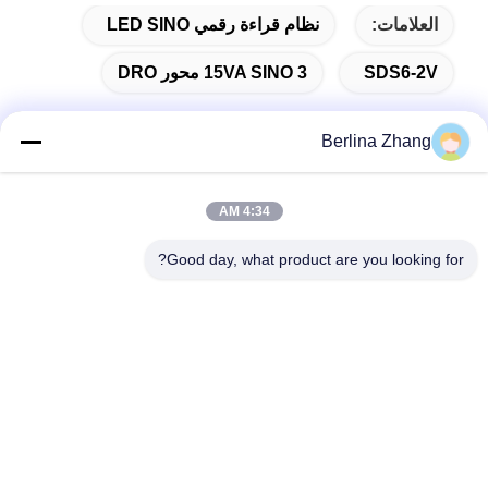
العلامات:
نظام قراءة رقمي LED SINO
SDS6-2V
15VA SINO 3 محور DRO
Berlina Zhang
الاتصال السريع
4:34 AM
عنوان
Good day, what product are you looking for?
401 ، رقم 7 ، الشارع الأول ، المنطقة 3 Xilang East-west Road ،
منطقة Liwan ، Guangzhou
تيل
86--18620615002
بريد إلكتروني
sino_trade@163.com