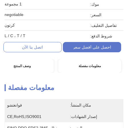
1 مجموعة
موك:
negotiable
السعر:
كرتون
تفاصيل التغليف:
L / C ، T / T
شروط الدفع:
احصل على أفضل سعر
اتصل بنا الآن
معلومات مفصلة
وصف المنتج
معلومات مفصلة
مكان المنشأ:
قوانغتشو
إصدار الشهادات:
CE,RoHS,ISO9001