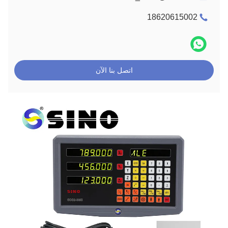
18620615002
اتصل بنا الآن