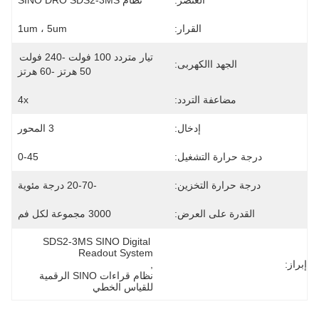
العنصر:
نظام SINO DRO SDS2-3MS
القرار:
1um ، 5um
تيار متردد 100 فولت -240 فولت 
الجهد االكهربى:
50 هرتز -60 هرتز
مضاعفة التردد:
4x
إدخال:
3 المحور
درجة حرارة التشغيل:
0-45
درجة حرارة التخزين:
-20-70 درجة مئوية
القدرة على العرض:
3000 مجموعة لكل فم
SDS2-3MS SINO Digital 
Readout System
إبراز:
, 
نظام قراءات SINO الرقمية 
للقياس الخطي