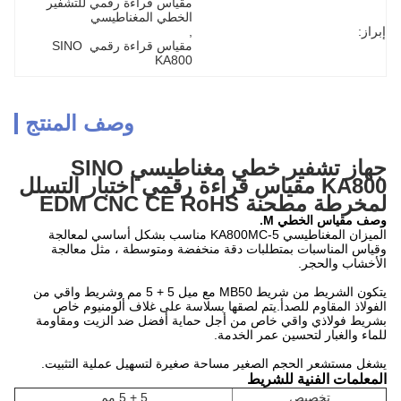
مقياس قراءة رقمي للتشفير 
الخطي المغناطيسي
إبراز:
, 
مقياس قراءة رقمي SINO 
KA800
وصف المنتج
جهاز تشفير خطي مغناطيسي SINO
KA800 مقياس قراءة رقمي اختبار التسلل
لمخرطة مطحنة EDM CNC CE RoHS
وصف مقياس الخطي M.
الميزان المغناطيسي KA800MC-5 مناسب بشكل أساسي لمعالجة
وقياس المناسبات بمتطلبات دقة منخفضة ومتوسطة ، مثل معالجة
الأخشاب والحجر.
يتكون الشريط من شريط MB50 مع ميل 5 + 5 مم وشريط واقي من
الفولاذ المقاوم للصدأ.يتم لصقها بسلاسة على غلاف ألومنيوم خاص
بشريط فولاذي واقي خاص من أجل حماية أفضل ضد الزيت ومقاومة
للماء والغبار لتحسين عمر الخدمة.
يشغل مستشعر الحجم الصغير مساحة صغيرة لتسهيل عملية التثبيت.
المعلمات الفنية للشريط
تخصيص
5 + 5 مم