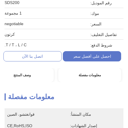
SDS200
رقم الموديل:
1 مجموعة
موك:
negotiable
السعر:
كرتون
تفاصيل التغليف:
T / T ، L / C.
شروط الدفع:
احصل على أفضل سعر
اتصل بنا الآن
معلومات مفصلة
وصف المنتج
معلومات مفصلة
مكان المنشأ:
قوانغتشو، الصين
إصدار الشهادات:
CE,RoHS,ISO