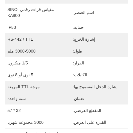
مقياس قراءة رقمي SINO 
اسم العنصر:
KA800
حماية:
IP53
إشارة الخرج:
RS-442 / TTL
طول:
3000-5000 ملم
القرار:
1/5 ميكرون
الكابلات:
5 نوى أو 8 نوى
إشارة الدخل المسموح بها:
موجة TTL المربعة
ضمان:
سنة واحدة
المقطع العرضي:
32 * 57
القدرة على العرض:
3000 مجموعة شهريا