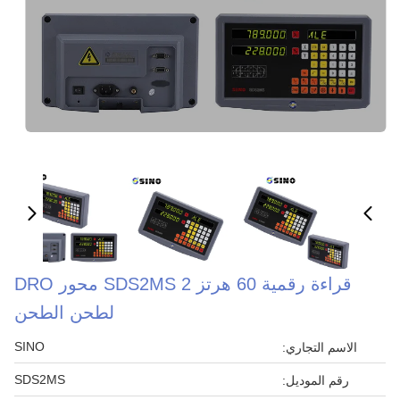
قراءة رقمية 60 هرتز SDS2MS 2 محور DRO
لطحن الطحن
SINO
سم التجاري:
SDS2MS
قم الموديل: