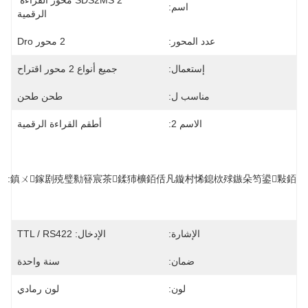
SDS2MS 2 محور القراءة 
اسم:
الرقمية
عدد المحور:
2 محور Dro
إستعمال:
جميع أنواع 2 محور اقتراح
مناسب ل:
طحن طحن
الاسم 2:
أطقم القراءة الرقمية
تيار 
متردد 
100 ~ 
鎮ㄨ鎵剧殑璧勬簮宸茶鍒犻櫎銆佸凡鏇村悕鎴栨殏鏃朵笉鍙
240 
فولت
الإشارة:
الإدخال: TTL / RS422
ضمان:
سنة واحدة
لون:
لون رمادي