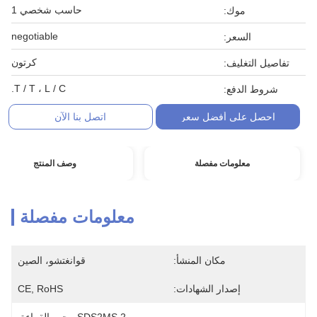
حاسب شخصي 1
موك:
negotiable
السعر:
كرتون
يل التغليف:
T / T ، L / C.
وط الدفع:
حصل على أفضل سعر
اتصل بنا الآن
معلومات مفصلة
وصف المنتج
معلومات مفصلة
مكان المنشأ:
قوانغتشو، الصين
إصدار الشهادات:
CE, RoHS