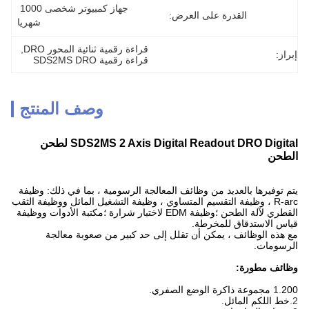
جهاز كمبيوتر شخصى 1000 
القدرة على العرض:
شهريا
قراءة رقمية ثنائية المحور DRO
, 
قراءة رقمية SDS2MS DRO
وصف المنتج
SDS2MS 2 Axis Digital Readout DRO Digital لطحن
رها بالعديد من وظائف المعالجة الرسومية ، بما في ذلك: وظيفة
R- ، وظيفة التقسيم المتساوي ، وظيفة التشغيل المائل ووظيفة الثقب
القطري لآلة الطحن ؛وظيفة EDM لاختبار شرارة ؛مكتبة الأدوات ووظيفة
ستدقاق للمخرطة.
لوظائف ، يمكن أن تقلل إلى حد كبير من صعوبة معالجة
ت.
طورة:
كم المائل.