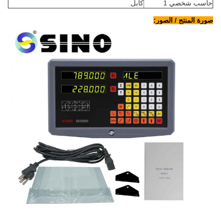
خصي 1
كابل
نتج / الصور: