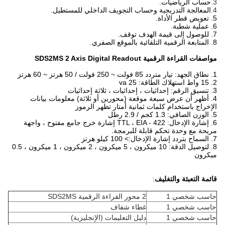
لرياضيات.
جة التدريجية وحساب التجويف الداخلي للمستطيل.
لرقمية SDS2MS 2 Axis Digital Readout
 أن عرض سبعة موقعة (محورين أو ثلاثة) معلومات بيانات
باستخدام كلمات ثمانية أمتار تظهر الرموز
6. إشارة الإدخال: TTL ، EIA - 422 إشارة خرج جامع مفتوح ، واجهة
 وحدة تحكم قابلة للبرمجة.
8. لتوصيل الدقة: 10 ميكرون ، 5 ميكرون ، 2 ميكرون ، 1 ميكرون ، 0.5
عبئة والتغليف
:
خصي 1
2 محور القراءة الرقمية SDS2MS
خصي 1
غطاء شفاف
خصي 1
دليل التعليمات (الإنجليزية)