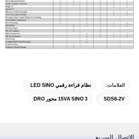
لامات:
نظام قراءة رقمي LED SINO
SDS6-
15VA SINO 3 محور DRO
ل السريع