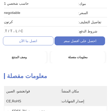
حاسب شخصي 1
موك:
negotiable
السعر:
كرتون
تفاصيل التغليف:
T / T ، L / C.
شروط الدفع:
احصل على أفضل سعر
اتصل بنا الآن
معلومات مفصلة
وصف المنتج
معلومات مفصلة
مكان المنشأ:
قوانغتشو، الصين
إصدار الشهادات:
CE,RoHS