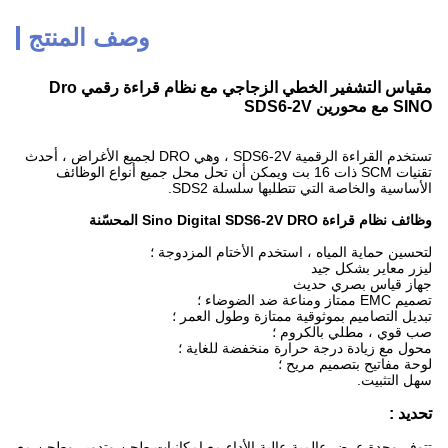
وصف المنتج
مقياس التشفير الخطي الزجاجي مع نظام قراءة رقمي Dro
SINO مع محورين SDS6-2V
تستخدم القراءة الرقمية SDS6-2V ، وهي DRO لجميع الأغراض ، أحدث
تقنيات SCM ذات 16 بت ويمكن أن تحل محل جميع أنواع الوظائف
الأساسية والخاصة التي تتطلبها سلسلة SDS2.
وظائف نظام قراءة Sino Digital SDS6-2V DRO المحسّنة
لتحسين حماية المياه ، استخدم الأختام المزدوجة ؛
ليزر معاير بشكل جيد
جهاز قياس بصري حديث
تصميم EMC ممتاز ومناعة ضد الضوضاء ؛
تبديل التصاميم بموثوقية ممتازة وطول العمر ؛
صب قوي ، مطلي بالكروم ؛
محول مع زيادة درجة حرارة منخفضة للغاية ؛
لوحة مفاتيح بتصميم مريح ؛
سهل التثبيت.
تحديد :
تتوفر وحدة عرض عالمية عالية الأداء مع إمكانيات طحن وتدوير وطحن مع