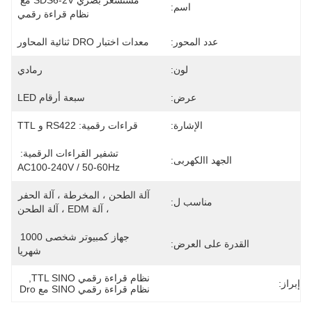
مستشعر بصري SDS6-2V مع 
اسم:
نظام قراءة رقمي
عدد المحور:
معدات اختبار DRO ثنائية المحاور
لون:
رمادي
عرض:
سبعة أرقام LED
الإشارة:
قراءات رقمية: RS422 و TTL
تشفير القراءات الرقمية: 
الجهد االكهربى:
AC100-240V / 50-60Hz
آلة الطحن ، المخرطة ، آلة الحفر 
مناسب ل:
، آلة EDM ، آلة الطحن
جهاز كمبيوتر شخصى 1000 
القدرة على العرض:
شهريا
نظام قراءة رقمي TTL SINO
, 
إبراز:
نظام قراءة رقمي SINO مع Dro