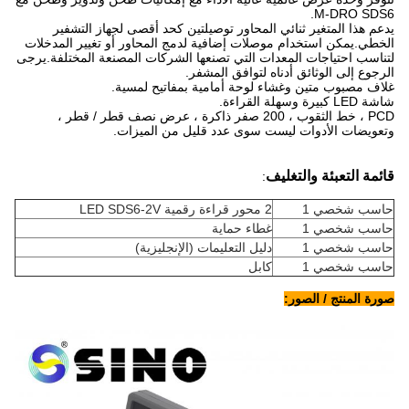
M-DRO SDS6.
يدعم هذا المتغير ثنائي المحاور توصيلتين كحد أقصى لجهاز التشفير
الخطي.يمكن استخدام موصلات إضافية لدمج المحاور أو تغيير المدخلات
لتناسب احتياجات المعدات التي تصنعها الشركات المصنعة المختلفة.يرجى
الرجوع إلى الوثائق أدناه لتوافق المشفر.
غلاف مصبوب متين وغشاء لوحة أمامية بمفاتيح لمسية.
شاشة LED كبيرة وسهلة القراءة.
PCD ، خط الثقوب ، 200 صفر ذاكرة ، عرض نصف قطر / قطر ،
وتعويضات الأدوات ليست سوى عدد قليل من الميزات.
قائمة التعبئة والتغليف
:
حاسب شخصي 1
2 محور قراءة رقمية LED SDS6-2V
حاسب شخصي 1
غطاء حماية
حاسب شخصي 1
دليل التعليمات (الإنجليزية)
حاسب شخصي 1
كابل
صورة المنتج / الصور: