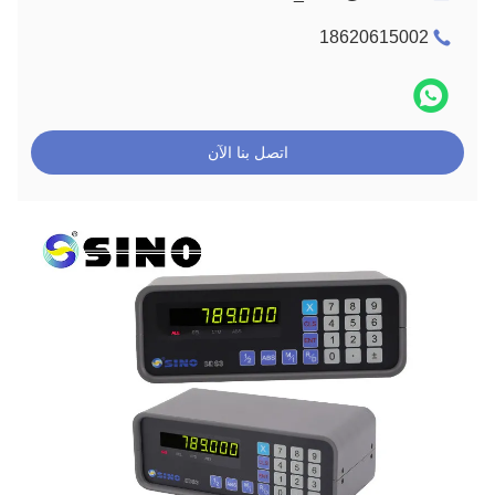
18620615002
اتصل بنا الآن