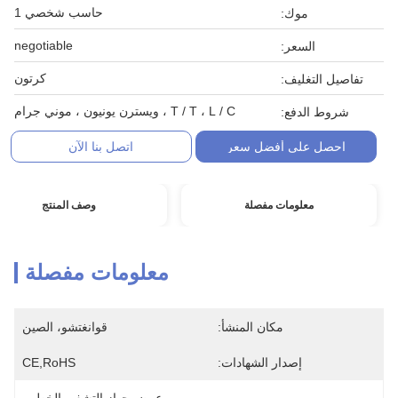
حاسب شخصي 1
موك:
negotiable
السعر:
كرتون
تفاصيل التغليف:
T / T ، L / C ، ويسترن يونيون ، موني جرام
شروط الدفع:
احصل على أفضل سعر
اتصل بنا الآن
معلومات مفصلة
وصف المنتج
معلومات مفصلة
مكان المنشأ:
قوانغتشو، الصين
إصدار الشهادات:
CE,RoHS