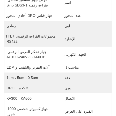
عرض جهاز التشفير الخطي 
اسم:
بقراءة رقمية Sino SDS3-1
عدد المحور:
جهاز قياس DRO أحادي المحور
لون:
رمادي
مجموعات القراءة الرقمية: TTL / 
الإشارة:
RS422
جهاز تحكم العرض الرقمي 
الجهد االكهربى:
AC100-240V / 50-60Hz
مناسب ل:
آلات التفريز والتثقيب و EDM
دقة:
1um ، 5um ، 0.5um
وزن:
3 كجم لـ DRO
الاتصال:
KA300 ، KA600
جهاز كمبيوتر شخصى 1000 
القدرة على العرض:
شهريا