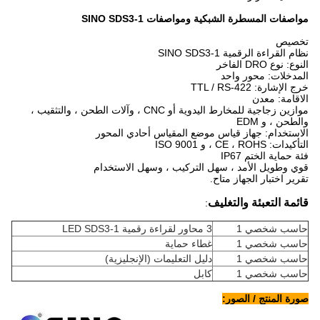
مواصفات المسطرة الشبكية ومواصفات SINO SDS3-1
تخصيص
نظام القراءة الرقمية SINO SDS3-1
النوع: نوع DRO الفاخر
المدخلات: محور واحد
خرج الإشارة: TTL / RS-422
الاقامة: معدن
موازين زجاجية للمخارط اليدوية أو CNC ، وآلات الطحن ، والتثقيب ،
والطحن ، و EDM
الاستخدام: جهاز قياس موضع المقياس أحادي المحور
التأكيدات: CE ، ROHS ، و ISO 9001
فئة حماية الختم IP67
قوي وطويل الأمد ، سهل التركيب ، وسهل الاستخدام
تقرير اختبار الجهاز متاح.
قائمة التعبئة والتغليف
:
حاسب شخصي 1
3 محاور لقراءة رقمية LED SDS3-1
حاسب شخصي 1
غطاء حماية
حاسب شخصي 1
دليل التعليمات (الإنجليزية)
حاسب شخصي 1
كابل
صورة المنتج / الصور: