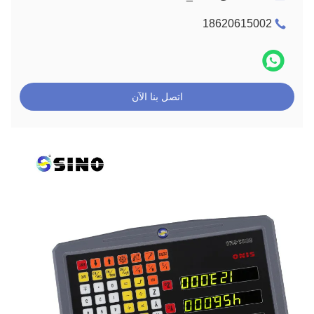
18620615002
اتصل بنا الآن