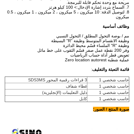
مريحة مع وحدة تحكم قابلة للبرمجة.
7. السماح بتردد إشارة الإدخال:> 100 كيلو هرتز
8. لتوصيل الدقة: 10 ميكرون ، 5 ميكرون ، 2 ميكرون ، 1 ميكرون ، 0.5
ميكرون
وظائف أساسية
مم / بوصة التحول المطلق / التحول النسبي
وظيفة الانقسام المتوسط ​​وظيفة "R" البسيطة
وظيفة "R" الملساء قسّم محيط الدائرة
وفر 200 نقطة عمل صفر قسّم الثقوب على خط مائل
تعويض قطر أداة حساب الرياضيات
عملية شطبة Zero location autorest
قائمة التعبئة والتغليف
:
حاسب شخصي 1
3 قراءات رقمية المحور SDS3MS
حاسب شخصي 1
غطاء شفاف
حاسب شخصي 1
دليل التعليمات (الإنجليزية)
حاسب شخصي 1
كابل
صورة المنتج / الصور: