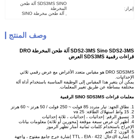
SDS3MS SINO آلة طحن 
إبراز:
المخرطة
, 
آلة طحن مخرطة SINO
وصف المنتج
SDS2-3MS Sino SDS2-3MS آلة طحن المخرطة DRO
قراءات رقمية SDS3MS العرض
DRO SDS3MS هو مقياس متعدد الأغراض مع عرض رقمي ثلاثي
الإحداثيات.
يمكن أن يتغير هذا المقياس إلى الوظيفة المناسبة باستخدام أداة آلة
مختلفة ببساطة عن طريق تغيير المعلمات.
معلمات قراءات SINO SDS3MS الرقمية
1. نطاق الجهد: تيار متردد 85 فولت ~ 250 فولت / 50 هرتز ~ 60 هرتز
2. 15 واط استهلاك الطاقة: 25 va
3. تنسيق الرقم: إحداثيات ، إحداثيات ، ثلاثة إحداثيات
4. أظهر أن عرض سبعة موقعة (محورين أو ثلاثة) معلومات بيانات
الإخراج باستخدام كلمات ثمانية أمتار تظهر الرموز
5. الوزن: 2 كجم
6. إشارة الإدخال: TTL ، EIA - 422 إشارة خرج جامع مفتوح ، واجهة