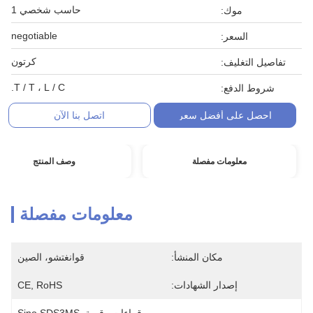
حاسب شخصي 1
موك:
negotiable
السعر:
كرتون
تفاصيل التغليف:
T / T ، L / C.
شروط الدفع:
احصل على أفضل سعر
اتصل بنا الآن
معلومات مفصلة
وصف المنتج
معلومات مفصلة
مكان المنشأ:
قوانغتشو، الصين
إصدار الشهادات:
CE, RoHS