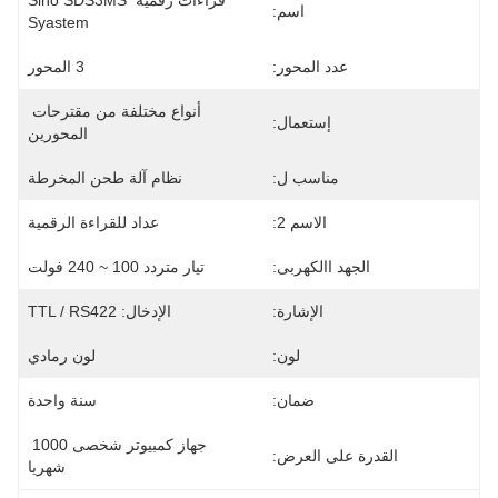
قراءات رقمية Sino SDS3MS 
اسم:
Syastem
عدد المحور:
3 المحور
أنواع مختلفة من مقترحات 
إستعمال:
المحورين
مناسب ل:
نظام آلة طحن المخرطة
الاسم 2:
عداد للقراءة الرقمية
الجهد االكهربى:
تيار متردد 100 ~ 240 فولت
الإشارة:
الإدخال: TTL / RS422
لون:
لون رمادي
ضمان:
سنة واحدة
جهاز كمبيوتر شخصى 1000 
القدرة على العرض:
شهريا