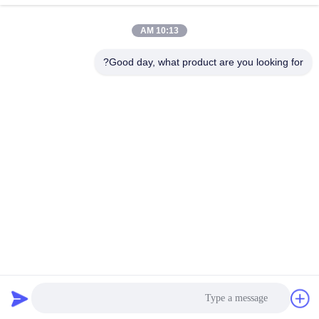
10:13 AM
Good day, what product are you looking for?
العلامات:
نظام قراءة رقمي LED SINO
SDS6-2V
15VA SINO 3 محور DRO
الاتصال السريع
عنوان
401 ، رقم 7 ، الشارع الأول ، المنطقة 3 Xilang East-west Road ،