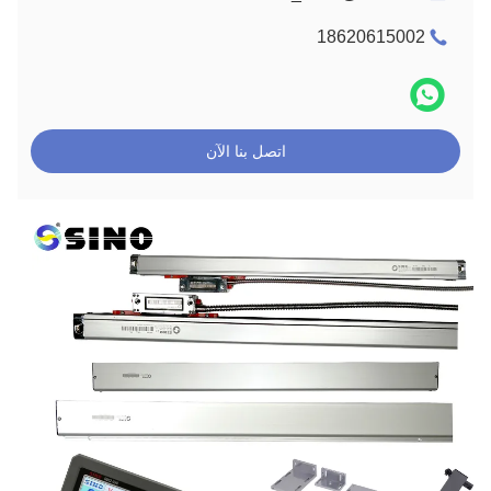
18620615002
اتصل بنا الآن