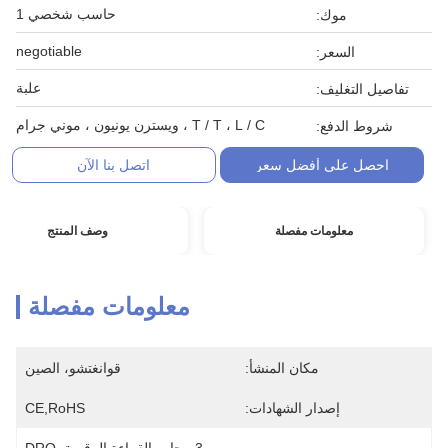
حاسب شخصي 1
موك:
negotiable
السعر:
علبة
تفاصيل التغليف:
T / T ، L / C ، ويسترن يونيون ، موني جرام
شروط الدفع:
احصل على أفضل سعر
اتصل بنا الآن
معلومات مفصلة
وصف المنتج
معلومات مفصلة
مكان المنشأ:
قوانغتشو، الصين
إصدار الشهادات:
CE,RoHS