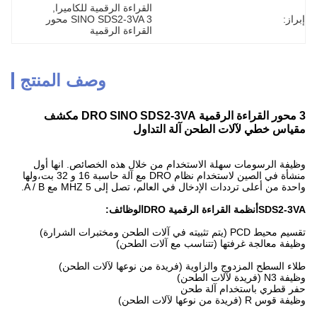
القراءة الرقمية للكاميرا
, 
إبراز:
SINO SDS2-3VA 3 محور 
القراءة الرقمية
وصف المنتج
3 محور القراءة الرقمية DRO SINO SDS2-3VA مكشف
مقياس خطي لآلات الطحن آلة التداول
وظيفة الرسومات سهلة الاستخدام من خلال هذه الخصائص. انها أول
منشأة في الصين لاستخدام نظام DRO مع آلة حاسبة 16 و 32 بت،ولها
واحدة من أعلى ترددات الإدخال في العالم، تصل إلى 5 MHZ مع A / B.
SDS2-3VA
أنظمة القراءة الرقمية DRO
الوظائف:
تقسيم محيط PCD (يتم تثبيته في آلات الطحن ومختبرات الشرارة)
وظيفة معالجة غرفتها (تتناسب مع آلات الطحن)
طلاء السطح المزدوج والزاوية (فريدة من نوعها لآلات الطحن)
وظيفة N3 (فريدة لآلات الطحن)
حفر قطري باستخدام آلة طحن
وظيفة قوس R (فريدة من نوعها لآلات الطحن)