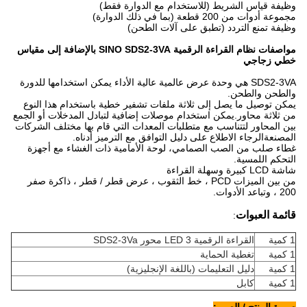
وظيفة قياس الشريط (للاستخدام مع الدوارة فقط)
مجموعة أدوات من 200 قطعة (بما في ذلك الدوارة)
وظيفة تمنع التردد (تطبق على آلات الطحن)
مواصفات نظام القراءة الرقمية SINO SDS2-3VA بالإضافة إلى مقياس
خطي زجاجي
SDS2-3VA هي وحدة عرض عالمية عالية الأداء يمكن استخدامها للدورة
والطحن والطحن.
يمكن توصيل ما يصل إلى ثلاثة ملفات تشفير خطية باستخدام هذا النوع
من ثلاثة محاور.يمكن استخدام موصلات إضافية لتبادل المدخلات أو الجمع
بين المحاور لتتناسب مع متطلبات المعدات التي قام بها مختلف الشركات
المصنعةالرجاء الاطلاع على دليل التوافق مع الترميز أدناه.
غطاء صلب من الصب الصمامي، لوحة الأمامية ذات الغشاء مع أجهزة
التحكم اللمسية.
شاشة LCD كبيرة وسهلة القراءة
من بين الميزات PCD ، خط الثقوب ، عرض قطر / قطر ، ذاكرة صفر
200 ، وتباعد الأدوات.
قائمة العبوات
:
1 كمية
القراءة الرقمية LED 3 محور SDS2-3Va
1 كمية
تغطية الحماية
1 كمية
دليل التعليمات (باللغة الإنجليزية)
1 كمية
كابل