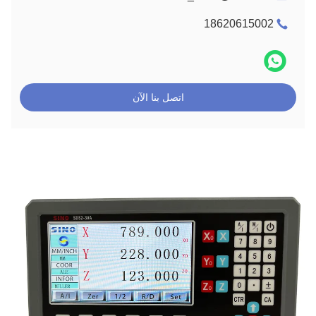
18620615002
اتصل بنا الآن