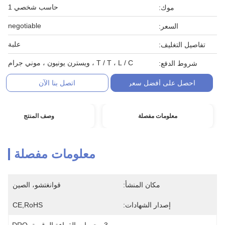
حاسب شخصي 1
موك:
negotiable
السعر:
علبة
تفاصيل التغليف:
T / T ، L / C ، ويسترن يونيون ، موني جرام
شروط الدفع:
احصل على أفضل سعر
اتصل بنا الآن
معلومات مفصلة
وصف المنتج
معلومات مفصلة
مكان المنشأ:
قوانغتشو، الصين
إصدار الشهادات:
CE,RoHS