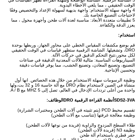
3 الشاشة الرقمية: الشاشة الواضحة وسهلة القراءة تظهر القياسات في
الوقت الحقيقي ، مما يلغي الأخطاء اليدوية.
4 واجهة سهلة الاستخدام: واجهة بديهية لسهولة الإعداد والتخصيص وفقًا
لاحتياجات التصنيع الخاصة بك.
5 تطبيقات متعددة الأبعاد: مناسبة لعدة آلات طحن وأجهزة محول ، مما
يعزز الدقة والكفاءة.
استخدام:
قم بوضع مكشفات المقياس الخطي على محاور الجهاز، وربطها بوحدة
DRO، وتشغيلها. الشاشة الرقمية ستظهر قياسات في الوقت الحقيقي
لكل محور،تتيح التحكم الدقيق في حركات الآلة.
السيناريوهات المناسبة: مثالية للآلات المعدنية الدقيقة في صناعات
التصنيع، وتصنيع المعادن، وتصنيع الخشب، مما يوفر قياسات دقيقة
وتحسين الإنتاجية.
وظيفة الرسومات سهلة الاستخدام من خلال هذه الخصائص. انها أول
منشأة في الصين لاستخدام نظام DRO مع آلة حاسبة 16 و 32 بت،ولها
واحدة من أعلى ترددات الإدخال في العالم، تصل إلى 5 MHZ مع A / B.
SDS2-3VA
أنظمة القراءة الرقمية DRO
الوظائف:
تقسيم محيط PCD (يتم تثبيته في آلات الطحن ومختبرات الشرارة)
وظيفة معالجة غرفتها (تتناسب مع آلات الطحن)
طلاء السطح المزدوج والزاوية (فريدة من نوعها لآلات الطحن)
وظيفة N3 (فريدة لآلات الطحن)
حفر قطري باستخدام آلة طحن