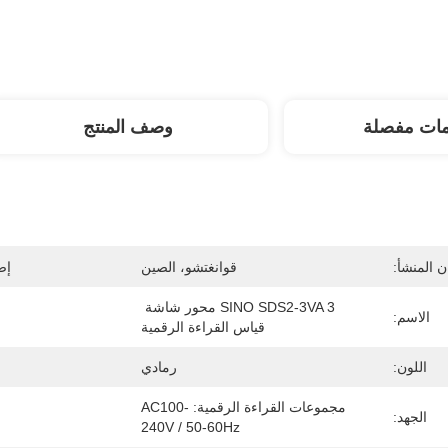
مات مفصلة
وصف المنتج
 المنشأ:
قوانغتشو، الصين
إص
SINO SDS2-3VA 3 محور شاشة 
الاسم:
قياس القراءة الرقمية
اللون:
رمادي
مجموعات القراءة الرقمية: AC100-
الجهد:
240V / 50-60Hz