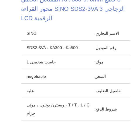
الزجاجي SINO SDS2-3VA 3 محور القراءة
الرقمية LCD
الاسم التجاري:
SINO
رقم الموديل:
SDS2-3VA ، KA300 ، Ka500
موك:
حاسب شخصي 1
السعر:
negotiable
تفاصيل التغليف:
علبة
T / T ، L / C ، ويسترن يونيون ، موني
شروط الدفع:
جرام