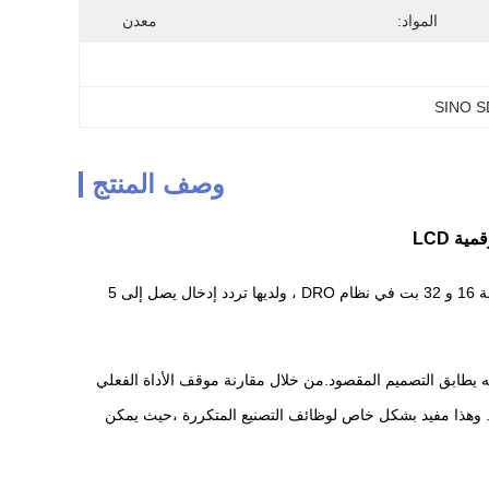
المواد:
معدن
وصف المنتج
هذه الميزات تجعل وظيفة الرسومات أسهل في الاستخدام. إنها أول مصنع في الصين يستخدم آلة حاسبة 16 و 32 بت في نظام DRO ، ولديها تردد إدخال يصل إلى 5
ه يطابق التصميم المقصود.من خلال مقارنة موقف الأداة الفعلي
زين وقيم القياس المحددة واستدعائها. وهذا مفيد بشكل خاص لوظائف التصنيع المتكررة ،حيث يمكن