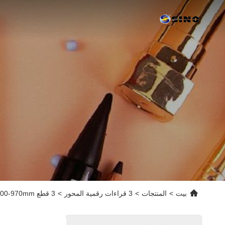
بيت
>
المنتجات
>
3 قراءات رقمية المحور
>
3 قطع KA-300-970mm المقياس الخطي الزجاجي SINO SDS2-3VA 3 محور القراءة الرقمية LCD