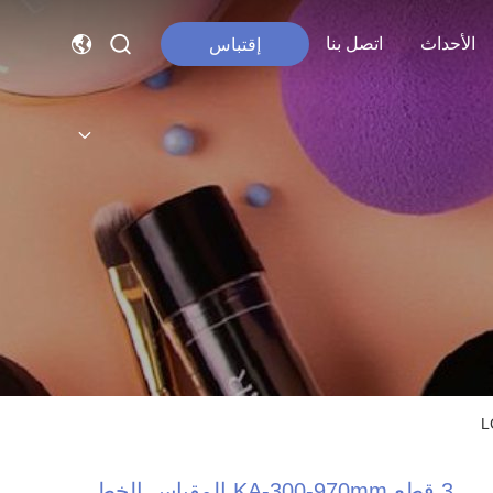
الأحداث
اتصل بنا
إقتباس
3 قطع KA-300-970mm المقياس الخطي