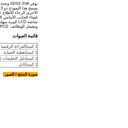
يوفر SDS2-3VA وحدة عرض عالمية عالية الأداء مع وظائف الطحن والدوران والطحن.
الأخرى.الرجاء الاطلاع ع
غشاء الجانب الأمامي ا
شاشة LCD كبيرة سهلة القراءة
وتشمل الوظائف: PCD، خط الثقوب، ذاكرة 200 صفر، عرض قطر قطر، تحويل الأدوات.
قائمة العبوات
:
1 كمية
القراءة الرقمية LED 3 محور SDS2-3Va
1 كمية
تغطية الحماية
1 كمية
دليل التعليمات (ب
1 كمية
كابل
صورة المنتج / الصور: