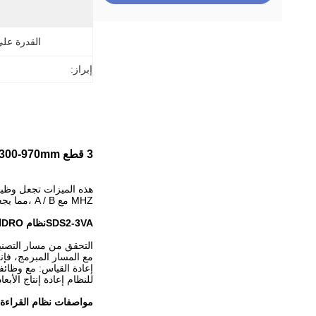
القدرة عل
إبراز:
3 قطع KA-300-970mm المقياس الخطي الزجاجي SINO SDS2-3VA 3 محور القراءة الرقمية LCD
MHZ مع A / B ،مما يجعلها الأكثر تقدماً في العالم.
SDS2-3VA
نظام DRO
ا
التحقق من مسار التصنيع
مع المسار المبرمج، فإن
للنظام إعادة إنتاج الأب
مواصفات نظام القراءة الرقمية SINO SDS2-3VA 