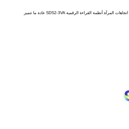
التناوب المنسق والمرآة: بالنسبة لبعض المهام ، قد يكون من الضروري قياس ومعالجة بزوايا مختلفة أو اتجاهات المرآة.أنظمة القراءة الرقمية SDS2-3VA عادة ما تتميز