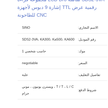
رقمية عرض TTL إشارة 9 دبوس لأجهزة
CNC للطاحونة
الاسم التجاري:
SINO
رقم الموديل:
SDS2-3VA، KA300، Ka500، KA600
موك:
حاسب شخصي 1
السعر:
negotiable
تفاصيل التغليف:
علبة
T / T ، L / C ، ويسترن يونيون ، موني
شروط الدفع:
جرام