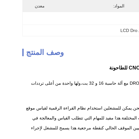
المواد:
معدن
L
وصف المنتج
وظيفة الرسومات سهلة الاستخدام من خلال هذه الخصائص. انها أول منشأة في الصين لاستخدام نظام DRO مع آلة حاسبة 16 و 32 بت،ولها واحدة من أعلى ترددات
عالجة مثل التحويل والطحن.يمكن للمشغلين استخدام نظام القراءة الرقمية لقياس موقع
 المختلفة.هذا مفيد للمهام التي تتطلب القياس والمعالجة في
 على وظيفة إعداد الصفر التي يمكنها تعيين الموقف الحالي كنقطة مرجعية.هذا يسمح للمشغل لإجراء