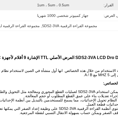
القرار:
1um ، 5um ، 0.5um
ى العرض:
جهاز كمبيوتر شخصى 1000 شهريا
مجموعة القراءة الرقمية SDS2-3VA
, 
مجموعة القراءة الرقمية لـ CD Dro
رض الأصلي TTL الإشارة 9 أقلام لأجهزة CNC للطاحونة
ع A / B.
لخصائص:
قطع محوري ومعالجة: يمكن استخدام SDS2-3VA لعمليات القطع المحوري وم
إجراء تعديلات بناء على عمق القطع المطلوب أو حجم المعالجة.
 النظام تحويل الإحداثيات، مما يسمح للمستخدمين بالتبديل بين أنظمة الإحداثيات
حداثيات قطعة العمل.
إعداد الصفر: عادةً ما تحتوي أنظمة القراءة الرقمية SDS2-3VA
ف الصفر ويمكن حساب بسهولة الانتقال النسبي لنقطة المرجعية.