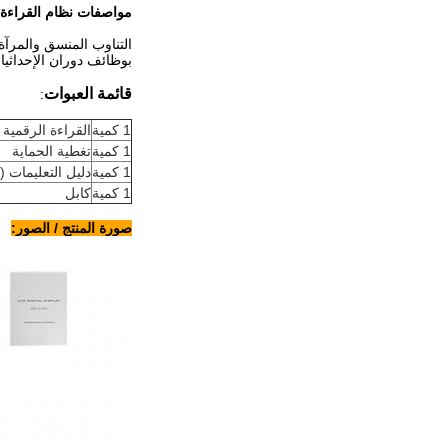
مواصفات نظام القراءة الرقمية SINO SDS2-3VA 
بوظائف دوران الإحداثيا
قائمة العبوات
:
1 كمية
القراءة الرقمية LED 3 محور SDS2-3Va
1 كمية
تغطية الحماية
1 كمية
دليل التعليمات (ب
1 كمية
كابل
صورة المنتج / الصور: