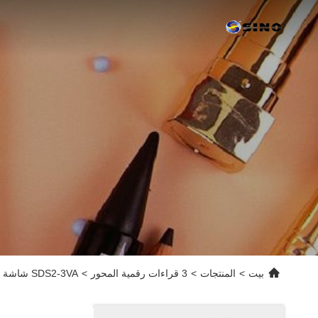
بيت
>
المنتجات
>
3 قراءات رقمية المحور
>
SDS2-3VA شاشة LCD Dro مجموعة قراءة رقمية عرض TTL إشارة 9 دبوس لأجهزة CNC للطاحونة