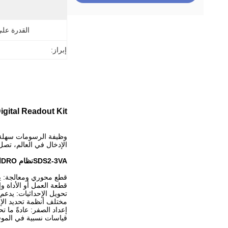
القدرة عل
إبراز:
SDS2-3VA LCD Dro Digital Readout Kit الع
الإدخال في العالم، تصل إلى 5 MHZ م
SDS2-3VA
نظام DRO
ا
قطعة العمل أو الأداة و
تحويل الإحداثيات: يدعم
مختلف أنظمة تحديد الإ
قياسات نسبية في الموق