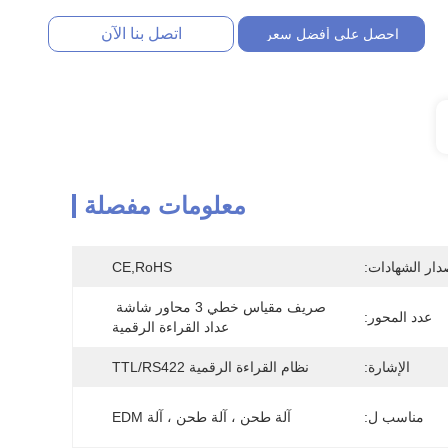
اتصل بنا الآن
احصل على أفضل سعر
معلومات مفصلة
دار الشهادات:
CE,RoHS
صريف مقياس خطي 3 محاور شاشة 
عدد المحور:
عداد القراءة الرقمية
الإشارة:
نظام القراءة الرقمية TTL/RS422
مناسب ل:
آلة طحن ، آلة طحن ، آلة EDM