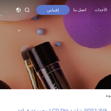
الأحداث
اتصل بنا
إقتباس
SDS2-3VA شاشة LCD Dro مجموعة قراءة