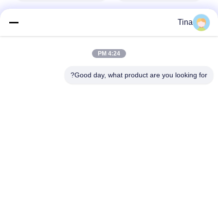
Tina
الاتصال السريع
4:24 PM
Good day, what product are you looking for?
عنوان
401 ، رقم 7 ، الشارع الأول ، المنطقة 3 Xilang East-west Road ،
منطقة Liwan ، Guangzhou
تيل
86--18620615002
بريد إلكتروني
sino_trade@163.com