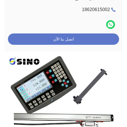
18620615002
اتصل بنا الآن