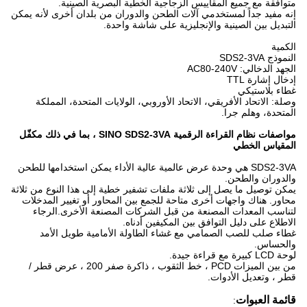
متوافقة مع جميع المقاييس الزجاجية الخطية البصرية الصينية.
إنه مفيد جداً لمستخدمي آلات الطحن والدوران من بلدان أخرى لأنه يمكن
التبديل بين الصينية والإنجليزية على شاشة واحدة.
الكمية
النموذج SDS2-3VA
الجهد الدخالي: AC80-240V
إدخال إشارة TTL
غطاء بلاستيكي
وصلة: الاتحاد الأفريقي، الاتحاد الأوروبي، الولايات المتحدة، المملكة
المتحدة، وهلم جرا.
مواصفات نظام القراءة الرقمية SINO SDS2-3VA ، بما في ذلك مكفّل
المقياس الخطي
SDS2-3VA هي وحدة عرض عالمية عالية الأداء يمكن استخدامها للطحن
والدوران والطحن.
يمكن توصيل ما يصل إلى ثلاثة ملفات تشفير خطية إلى هذا النوع من ثلاثة
محاور. هناك واجهات أخرى متاحة للجمع بين المحاور أو تغيير المدخلات
لتناسب المعدات المصنعة من قبل الشركات المصنعة الأخرى.الرجاء
الاطلاع على دليل التوافق بين المكيفين أدناه.
غطاء صلب للصب الصمامي مع غشاء الطاولة الأمامية طويل الأمد
والحساس.
لوحة LCD كبيرة مع قراءة جيدة.
من بين الميزات PCD ، خط الثقوب ، ذاكرة صفر 200 ، عرض قطر /
قطر ، وتعديل الأدوات.
قائمة العبوات
: