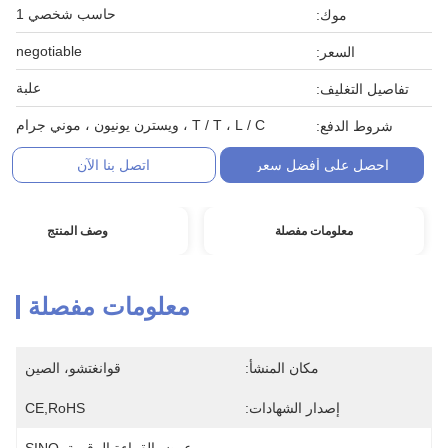
حاسب شخصي 1
موك:
negotiable
السعر:
علبة
تفاصيل التغليف:
T / T ، L / C ، ويسترن يونيون ، موني جرام
شروط الدفع:
احصل على أفضل سعر
اتصل بنا الآن
معلومات مفصلة
وصف المنتج
معلومات مفصلة
مكان المنشأ:
قوانغتشو، الصين
إصدار الشهادات:
CE,RoHS