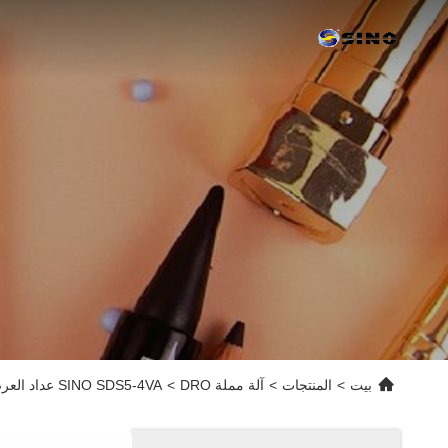
بيت
>
المنتجات
>
آلة مملة DRO
>
SINO SDS5-4VA عداد العرض الرقمي 4 مقياس خطي للآلات الحاسوبية