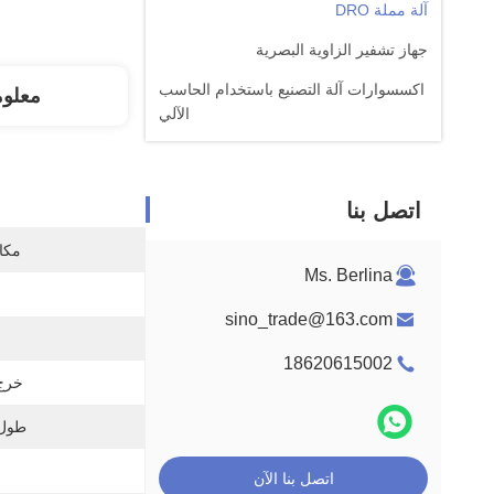
آلة مملة DRO
جهاز تشفير الزاوية البصرية
اكسسوارات آلة التصنيع باستخدام الحاسب
معلو
الآلي
اتصل بنا
مكان
Ms. Berlina
ا
sino_trade@163.com
18620615002
خرج 
طول 
اتصل بنا الآن