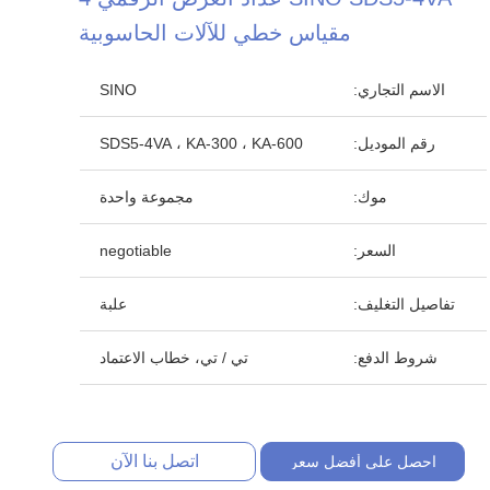
مقياس خطي للآلات الحاسوبية
الاسم التجاري:
SINO
رقم الموديل:
SDS5-4VA ، KA-300 ، KA-600
موك:
مجموعة واحدة
السعر:
negotiable
تفاصيل التغليف:
علبة
شروط الدفع:
تي / تي، خطاب الاعتماد
اتصل بنا الآن
احصل على أفضل سعر