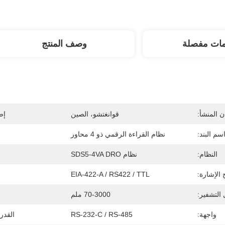
مات مفصلة
وصف المنتج
 المنشأ:
قوانغتشو، الصين
إص
سم البند:
نظام القراءة الرقمي ذو 4 محاور
النظام:
نظام SDS5-4VA DRO
الإشارة:
EIA-422-A / RS422 / TTL
التشفير:
70-3000 ملم
واجهة:
RS-232-C / RS-485
القدر