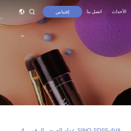
الأحداث
اتصل بنا
إقتباس
SINO SDS5-4VA عداد العرض الرقمي 4