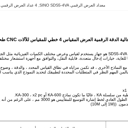
معداد العرض الرقمي SINO SDS5-4VA
, 
4 عداد العرض الرقمي على نطاق خطي
مقياس العرض الرقمي SDS5-4VA هو جهاز يستخدم لقياس وعرض مختلف الكميات الفيزي
ند مقارنة SDS5-4VA مع النماذج الأخرى ، قد تكمن مزاياه في نطاق القياس المحدد ، والد
صالمن المهم النظر في المتطلبات المحددة لتطبيقك لتحديد النموذج الذي يناسب ا
x1
ون نماذج KA-600 أو KA-300 ، x2 pc.
ط إشارة التوسيع للمقاييس هو 3000 مم ، على الرغم من أنه يمكن إعطاء أطوال مخصصة.
1 إلى 10M)