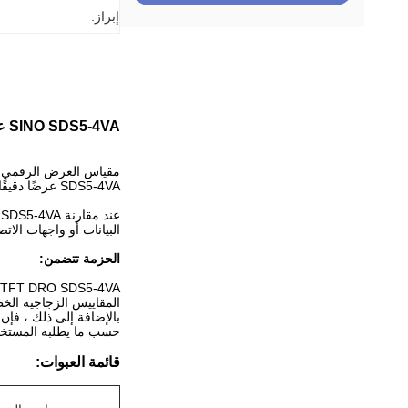
إبراز:
SINO SDS5-4VA عالية الدقة الرقمية العرض المقياس 4 خطي للمقياس للآلات CNC طحن
SDS5-4VA عرضًا دقيقًا للغاية، خيارات إدخال متعددة، قابلية النقل، والتوافق مع أجهزة استشعار مختلفة.
ع
البيانات أو واجهات الات
الحزمة تتضمن:
 TFT DRO SDS5-4VA
المقاييس الزجاجية الخطية من سلسلة KA ، غالبًا ما تك
بالإضافة إلى ذلك ، فإن الطول العادي لخ
حسب ما يطلبه المستخدمون. ((M
قائمة العبوات: