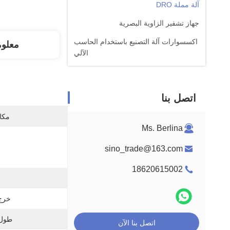
آلة مملة DRO
جهاز تشفير الزاوية البصرية
اكسسوارات آلة التصنيع باستخدام الحاسب
معلو
الآلي
اتصل بنا
مكان
Ms. Berlina
ا
sino_trade@163.com
18620615002
خرج 
طول 
اتصل بنا الآن