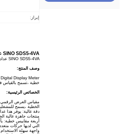
إبراز:
SINO SDS5-4VA عالية الدقة الرقمية العرض المقياس 4 خطي للمقياس للآلات CNC طحن
SINO SDS5-4VA عداد العرض الرقمي: 4 مقاييس خطية ودقة عالية للطحن CNC
وصف المنتج:
خطية ،تسمح بالقياس في
الخصائص الرئيسية:
الخطية ،يسمح للمشغلين بمراقبة حر
دقة عالية: يوفر هذا ع
منتجات جاهزة عالية الجو
التي لديها حركات متعددة الاتجاهات على طول X، Y، و Z محاور. ي
واجهة سهلة الاستخدام: