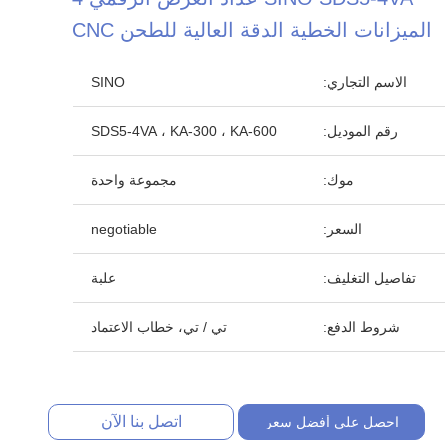
الميزانات الخطية الدقة العالية للطحن CNC
الاسم التجاري:
SINO
رقم الموديل:
SDS5-4VA ، KA-300 ، KA-600
موك:
مجموعة واحدة
السعر:
negotiable
تفاصيل التغليف:
علبة
شروط الدفع:
تي / تي، خطاب الاعتماد
اتصل بنا الآن
احصل على أفضل سعر