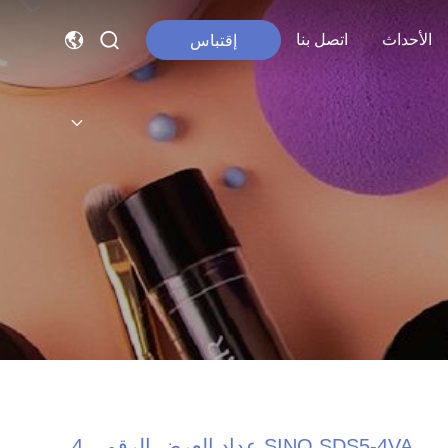
الأحداث
اتصل بنا
إقتباس
SINO SDS5-4VA عداد العرض الرقمي 4