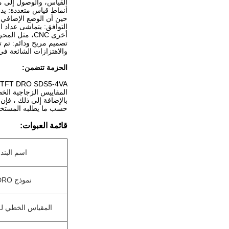
القياس، والوصول إلى م
حين أن الوضع الإضافي 
أخرى CNC، مثل المحركات والتحكمات، لضمان التنسيق الدقيق والتزامن.
والاهتزازات الشائعة في
الحزمة تتضمن:
 TFT DRO SDS5-4VA
المقاييس الزجاجية الخطية من سلسلة KA ، غالبًا ما تك
بالإضافة إلى ذلك ، فإن الطول العادي لخ
حسب ما يطلبه المستخدمون. ((M
قائمة العبوات:
اسم البند
نموذج DRO
المقياس الخطي لل