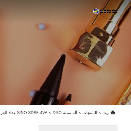
بيت
>
المنتجات
>
آلة مملة DRO
>
SINO SDS5-4VA عداد العرض الرقمي 4 الميزانات الخطية الدقة العالية للطحن CNC