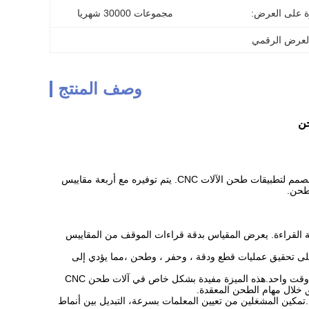
ة على العرض:
مجموعات 30000 شهريا
وصف المنتج
SINO SDS5-4VA High Precision Digital Display Meter هو جهاز قياس متعدد الاستخدامات ودقيق مصمم لتطبيقات طحن الآلات CNC. يتم توفيره مع أربعة مقاييس
لطحن.
 قياسات واضحة وسهلة القراءة. يعرض المقياس بدقة قراءات الموقف من المقاييس
على تحقيق عمليات قطع ودقة ، وحفر ، وطحن ،مما يؤدي إلى
أربعة مقاييس خطية: يأتي SDS5-4VA بأربعة مقاييس خطية ، مما يتيح القياس على محاور متعددة في وقت واحد.هذه الميزة مفيدة بشكل خاص في آلات طحن CNC
تمكين المشغلين من تعيين المعلمات بسرعة، التبديل بين أنماط