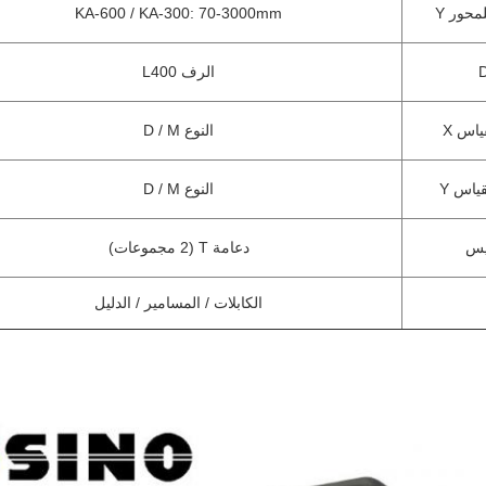
محور Y
KA-600 / KA-300: 70-3000mm
الرف L400
ياس X
النوع D / M
ياس Y
النوع D / M
يس
دعامة T (2 مجموعات)
الكابلات / المسامير / الدليل