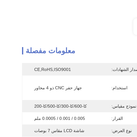
معلومات مفصلة
دار الشهادات:
CE,RoHS,ISO9001
استخدام:
جهاز حفر CNC ذو 4 محاور
نموذج مقياس:
كا-600/كا-300/كا-500/كا-200
القرار:
0.005 / 0.001 / 0.0005 ملم
نوع العرض:
شاشة LCD مقاس 7 بوصات