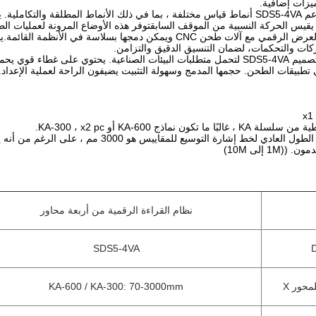
يزات إضافية.
أنماط قياس متعددة: يدعم SDS5-4VA أنماط قياس مختلفة ، بما في ذلك الأنماط الم
يقيس الحركة النسبية من الموقف السابقتوفر هذه الأوضاع المرونة لعمليات ال
التوافق: يتماشى عداد العرض الرقمي مع آلات طحن CNC ويمكن دمجه
تصميم مريح ودائم: تم تصميم SDS5-4VA لتحمل متطلبات البيئات الصناعية. يحتو
 تطبيقات الطحن. حجمها المدمج وسهولة التثبيت يضيفون الراحة لعملية الإعداد.
x1
ون نماذج KA-600 أو KA-300 ، x2 pc.
ط إشارة التوسيع للمقاييس هو 3000 مم ، على الرغم من أنه يمكن إعطاء أطوال مخصصة.
1 إلى 10M)
نظام القراءة الرقمية من أربعة محاور
SDS5-4VA
محور X
KA-600 / KA-300: 70-3000mm