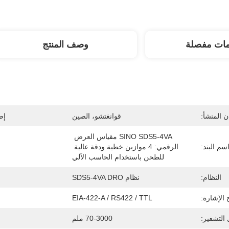
مات مفصلة
وصف المنتج
 المنشأ:
قوانغتشو، الصين
إص
SINO SDS5-4VA مقياس العرض 
سم البند:
الرقمي: 4 موازين خطية ودقة عالية 
للطحن باستخدام الحاسب الآلي
النظام:
نظام SDS5-4VA DRO
الإشارة:
EIA-422-A / RS422 / TTL
التشفير:
70-3000 ملم