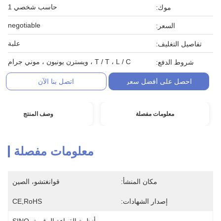
حاسب شخصي 1
موك:
negotiable
السعر:
علبة
تفاصيل التغليف:
T / T ، L / C ، ويسترن يونيون ، موني جرام
شروط الدفع:
احصل على أفضل سعر
اتصل بنا الآن
معلومات مفصلة
وصف المنتج
معلومات مفصلة
مكان المنشأ:
قوانغتشو، الصين
إصدار الشهادات:
CE,RoHS