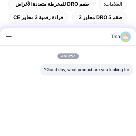
العلامات:
طقم DRO للمخرطة متعددة الأغراض
طقم DRO 5 محاور 3
قراءة رقمية 3 محاور CE
Tina
الاتصال السريع
9:52 AM
Good day, what product are you looking for?
عنوان
401 ، رقم 7 ، الشارع الأول ، المنطقة 3 Xilang East-west Road ،
منطقة Liwan ، Guangzhou
تيل
86--18620615002
بريد إلكتروني
sino_trade@163.com