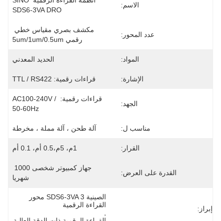
أنظمة القراءة الرقمية SINO 
الاسم:
SDS6-3VA DRO
مكشف بصري مقياس خطي 
عدد المحور:
رقمي 5um/1um/0.5um
المواد:
الحديد المعدني
الإشارة:
قراءات رقمية: TTL / RS422
قراءات رقمية: AC100-240V / 
الجهد:
50-60Hz
مناسب ل:
آلة طحن ، آلة مملة ، مخرطة
القرار:
1م، 5م،0.5 أم، 0.1 أم
جهاز كمبيوتر شخصى 1000 
القدرة على العرض:
شهريا
الصينية SDS6-3VA 3 محور 
القراءة الرقمية
إبراز:
, 
القراءة الرقمية ذات الدقة العالية