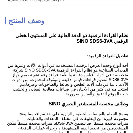
وصف المنتج
نظام القراءة الرقمية ذو الدقة العالية على المستوى الخطي
الرقمي SINO SDS6-3VA
تفاصيل القراءة الرقمية:
أحد أنواع وحدة العرض الرقمية المستخدمة في أدوات الآلات وغيرها من
المعدات الصناعية هو نظام القراءة الرقمية SINO SDS6-3VA.شركة
متخصصة في أدوات قياس دقيقة وأنظمة قراءة رقميةتم تصميم جهاز
SDS6-3VA لتقديم قراءات قياس دقيقة وموثوقة لمجموعة من أدوات
الآلات ، بما في ذلك آلات الطحن والحائط والطاحونات وغيرها.يتم
استخدامه في كثير من الأحيان في صناعات معالجة المعادن والخشب
حيث الموقع الدقيق والقياس ضرورية.
وظائف محسنة للمستشعر البصري SINO
يسمح النظام بالقياسات الخطية والزاوية على حد سواء، مما يفتح
مجموعة كبيرة من التطبيقات في مختلف المعدات والعمليات.
ميزات محددة مسبقاً: قد تتضمن SDS6-3VA ميزات محددة مسبقاً تمكن
المستخدمين من تحديد القيم المستهدفة ، وإجراء عمليات الدفعة ،
والتحول بسرعة بين معايير القياس المختلفة.