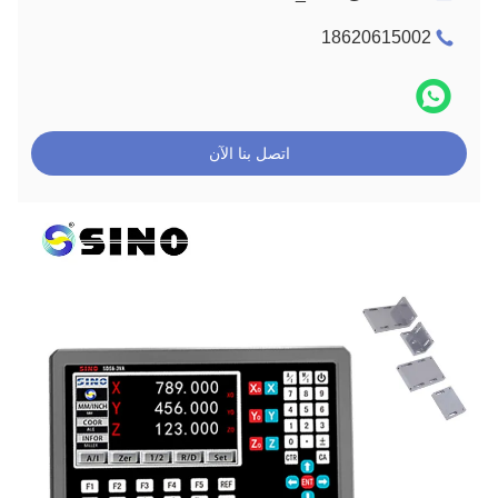
18620615002
اتصل بنا الآن