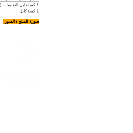
1 كمية
دليل التعليمات (ب
1 كمية
كابل
صورة المنتج / الصور: