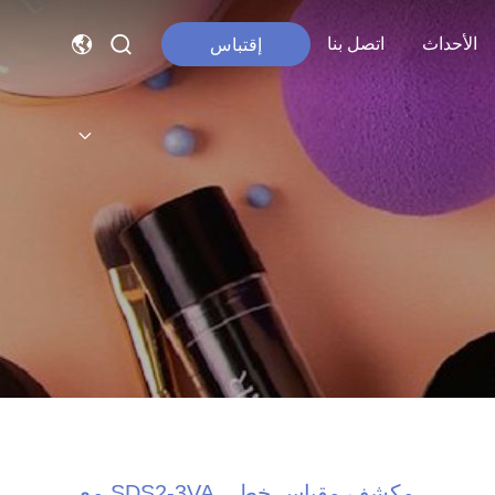
الأحداث
اتصل بنا
إقتباس
مكشف مقياس خطي SDS2-3VA مع