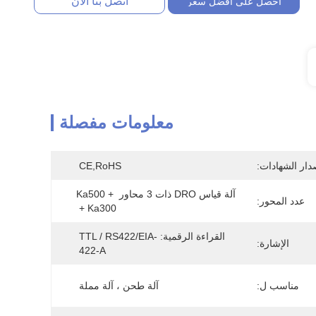
اتصل بنا الآن
احصل على أفضل سعر
معلومات مفصلة
دار الشهادات:
CE,RoHS
آلة قياس DRO ذات 3 محاور Ka500 + 
عدد المحور:
Ka300 +
القراءة الرقمية: TTL / RS422/EIA-
الإشارة:
422-A
مناسب ل:
آلة طحن ، آلة مملة