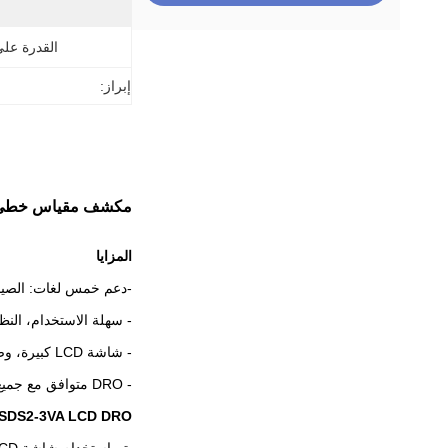
القدرة عل
إبراز:
مكشف مقياس خطي SDS2-3VA مع مجموعة القراءة الرقمية 0
المزايا
-دعم خمس لغات: الصينية 
- سهلة الاستخدام، الن
- شاشة LCD كبيرة، وضوح ممتاز
- DRO متوافق مع جميع الميزانات الخطية المصنعة في الصين
SDS2-3VA LCD DRO خصائص: