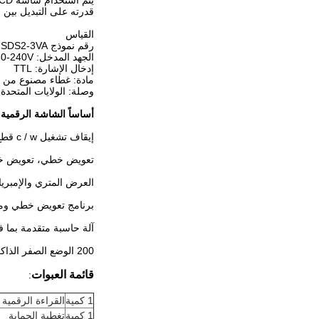
يتم استخدام شاشة LCD بشكل شائع في آلات الدوران والحفر والحفر والطحن ، وتدعم جميع المقاييس الزجاجية الخطيّة البصريّة الصينية.
قدرته على التبديل بين 
القياس
رقم نموذج SDS2-3VA
الجهد المدخل: AC80-240V
إدخال الإشارة: TTL
مادة: غطاء مصنوع من ا
وصلة: الولايات المتحدة، 
أساساً الشاشة الرقمية
إيقاف تشغيل c / w قطع إعدادات الذاكرة ووضع النوم على وحدة التحكم
تعويض خطي، تعويض خ
العرض المتري والإمبريال
برنامج تعويض خطي ومق
آلة حاسبة متقدمة بما ف
200 الوضع الصفر الذاكرة و 200 أداة الصفر المواقف المتحركة
قائمة العبوات
:
1 كمية
القراءة الرقمية LED 3 محور SDS2-3Va
1 كمية
تغطية الحماية