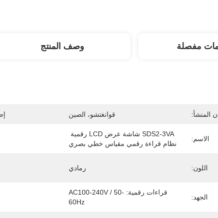
مات مفصلة
وصف المنتج
 المنشأ:
قوانغتشو، الصين
إص
SDS2-3VA شاشة عرض LCD رقمية 
الاسم:
نظام قراءة رقمي مقياس خطي بصري
اللون:
رمادي
قراءات رقمية: AC100-240V / 50-
الجهد:
60Hz