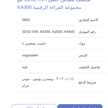
مجموعة القراءة الرقمية KA300
الاسم التجاري:
SINO
رقم الموديل:
SDS2-3VA، KA300، Ka500، KA600
موك:
حاسب شخصي 1
السعر:
negotiable
تفاصيل التغليف:
علبة
T / T ، L / C ، ويسترن يونيون ، موني
شروط الدفع:
جرام