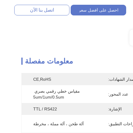
اتصل بنا الآن
احصل على أفضل سعر
معلومات مفصلة
دار الشهادات:
CE,RoHS
مقياس خطي رقمي بصري 
عدد المحور:
5um/1um/0.5um
الإشارة:
TTL / RS422
احات التطبيق:
آلة طحن ، آلة مملة ، مخرطة