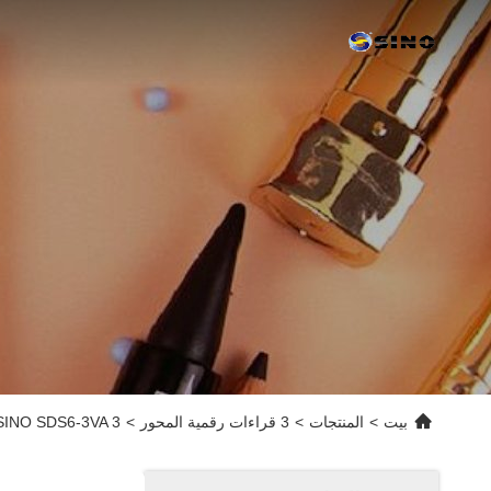
بيت
>
المنتجات
>
3 قراءات رقمية المحور
>
SINO SDS6-3VA 3 محور DRO عرض القراءة الرقمية للخيوط ، مكشف المقياس الزجاجي الخطي ، حاكم ا