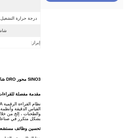
درجة حرارة التشغيل （°
شاش
إبراز:
SINO3 محور DRO شاشة القراءة الرقمية للخيوط ، مكشف المقياس الزجاجي الخطي ، حاكم الشبك
مقدمة مفصلة للقراءات 
والطحنات ، إلخ.من خلال
بشكل متكرر في صناعات 
تحسين وظائف مستشعرات SINO ال