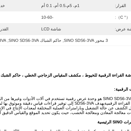
القرار:
1م، 5م،0.5 أم، 0.1 أم
خدمة
 C）:
-10-60
ة عرض:
شاشة LCD
القدر
3 محور SINO SDS6-3VA
, 
حاكم الشباك SINO SDS6-3VA
, 
3VA
الرقمية:
نظام القراءة الرقمية SINO SDS6-3VA هو وحدة عرض رقمية تستخدم في آلات ال
القياس الدقيقة وأنظمة القراءة الرقميةيهدف SDS6-3VA إلى توفير ق
 الكشف عن حالة التشغيل وبارامترات العملية المختلفة لمعدات الإنتاج في ال
معالجة المعادن ومعالجة الخشب، حيث يكون تحديد الموقع والقياس الدقيق أمر
رئيسية