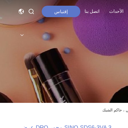
الأحداث
اتصل بنا
إقتباس
SINO SDS6-3VA 3 محور DRO عرض