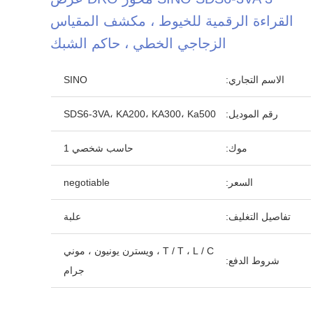
القراءة الرقمية للخيوط ، مكشف المقياس
الزجاجي الخطي ، حاكم الشبك
الاسم التجاري:
SINO
رقم الموديل:
SDS6-3VA، KA200، KA300، Ka500
موك:
حاسب شخصي 1
السعر:
negotiable
تفاصيل التغليف:
علبة
T / T ، L / C ، ويسترن يونيون ، موني
شروط الدفع:
جرام