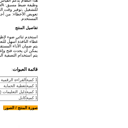
هذا النظام يدعم القياس
للتشغيل ،توفير وقت ال
تعويض الأخطاء: من أجل
المستخدم.
تفاصيل المنتج
استخدم ثنائي ضوء لإظها
غطاء النافذة أسهل للت
يتم ضمان الأداء المستق
يمكن أن يحدث فتح وإغلاق أكثر من 100،000 مرة ويتم اس
يتم استخدام التصفية الر
قائمة العبوات
:
1 كمية
القراءة الرقمية LED 3 محور SDS6-3V
1 كمية
تغطية الحماية
1 كمية
دليل التعليمات (ب
1 كمية
كابل
صورة المنتج / الصور: