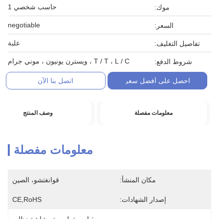
حاسب شخصي 1
موك:
negotiable
السعر:
علبة
تفاصيل التغليف:
T / T ، L / C ، ويسترن يونيون ، موني جرام
شروط الدفع:
احصل على أفضل سعر
اتصل بنا الآن
معلومات مفصلة
وصف المنتج
معلومات مفصلة
مكان المنشأ:
قوانغتشو، الصين
إصدار الشهادات:
CE,RoHS