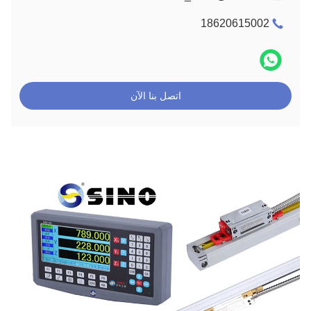
18620615002
اتصل بنا الآن