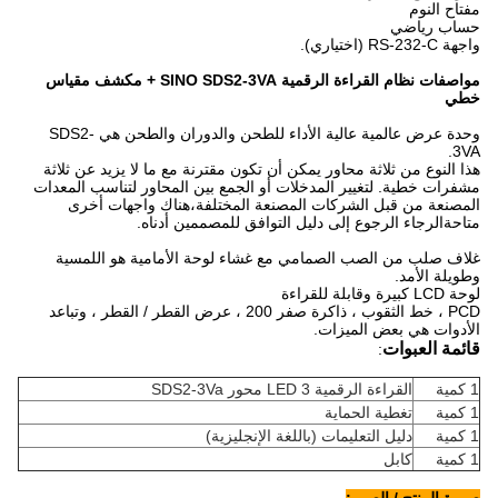
مفتاح النوم
حساب رياضي
واجهة RS-232-C (اختياري).
مواصفات نظام القراءة الرقمية SINO SDS2-3VA + مكشف مقياس
خطي
وحدة عرض عالمية عالية الأداء للطحن والدوران والطحن هي SDS2-
3VA.
هذا النوع من ثلاثة محاور يمكن أن تكون مقترنة مع ما لا يزيد عن ثلاثة
مشفرات خطية. لتغيير المدخلات أو الجمع بين المحاور لتناسب المعدات
المصنعة من قبل الشركات المصنعة المختلفة،هناك واجهات أخرى
متاحةالرجاء الرجوع إلى دليل التوافق للمصممين أدناه.
غلاف صلب من الصب الصمامي مع غشاء لوحة الأمامية هو اللمسية
وطويلة الأمد.
لوحة LCD كبيرة وقابلة للقراءة
PCD ، خط الثقوب ، ذاكرة صفر 200 ، عرض القطر / القطر ، وتباعد
الأدوات هي بعض الميزات.
قائمة العبوات
:
1 كمية
القراءة الرقمية LED 3 محور SDS2-3Va
1 كمية
تغطية الحماية
1 كمية
دليل التعليمات (باللغة الإنجليزية)
1 كمية
كابل