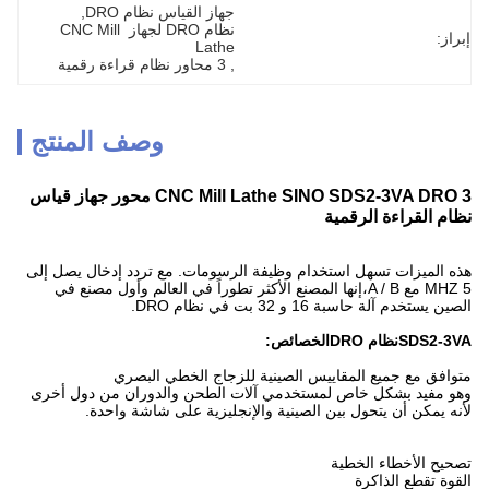
جهاز القياس نظام DRO
, 
نظام DRO لجهاز CNC Mill 
إبراز:
Lathe
, 
3 محاور نظام قراءة رقمية
وصف المنتج
CNC Mill Lathe SINO SDS2-3VA DRO 3 محور جهاز قياس
نظام القراءة الرقمية
هذه الميزات تسهل استخدام وظيفة الرسومات. مع تردد إدخال يصل إلى
5 MHZ مع A / B،إنها المصنع الأكثر تطوراً في العالم وأول مصنع في
الصين يستخدم آلة حاسبة 16 و 32 بت في نظام DRO.
SDS2-3VA
نظام DRO
الخصائص:
متوافق مع جميع المقاييس الصينية للزجاج الخطي البصري
وهو مفيد بشكل خاص لمستخدمي آلات الطحن والدوران من دول أخرى
لأنه يمكن أن يتحول بين الصينية والإنجليزية على شاشة واحدة.
تصحيح الأخطاء الخطية
القوة تقطع الذاكرة