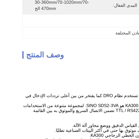
30-360mm/70-1020mm/70-
المدى الفعال:
470mm الخ
ادن المختلفة
وصف المنتج
هذه الميزات تسهل استخدام وظيفة الرسومات. مع آلة حاسبة 16 و 32 بت ، إنها أول منشأة في الصين تستخدم نظام DRO.كما يفتخر من بين أعلى ترددات الإدخال في
عداد القراءة الرقمية ثلاثي المحور الذي يدعم إشارة TTL / RS422 ويعمل مع القانون الخطي الزجاجي KA300 هو SINO SDS2-3VA. لمجموعة متنوعة من الاستخدامات
،هذا العداد الرقمي للقراءة يهدف إلى إظهار وقياس موقع محاور أدوات الآلات بدقةفي حين أن إشارة TTL / RS422 تضمن الاتصال السريع والموثوق به بين القائمة