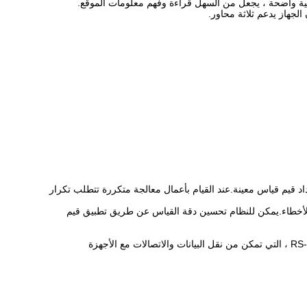
ة واضحة ، يجعل من السهل قراءة وفهم معلومات الموقع.
لجهاز يدعم ثلاثة محاور.
سمح للمستخدم بحفظ واسترداد قيم قياس معينة.عند القيام بأعمال معالجة متكررة تتطلب تكرار
 الأخطاء.يمكن للنظام تحسين دقة القياس عن طريق تطبيق قيم
واجهة البيانات: يمكن أن يأتي نظام القراءة الرقمية SDS2-3VA مع واجهات البيانات ، مثل USB أو RS-232 ، التي تمكن من نقل البيانات والاتصالات مع الأجهزة