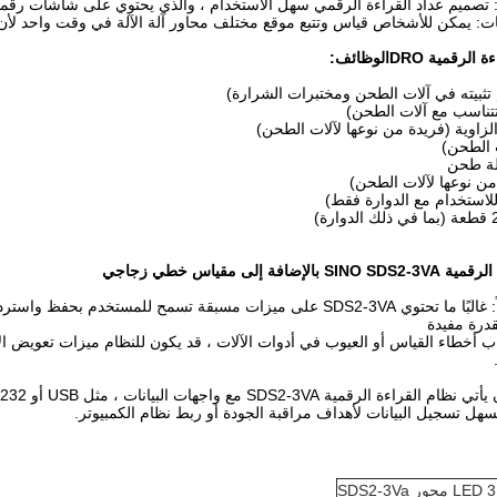
تصميم عداد القراءة الرقمي سهل الاستخدام ، والذي يحتوي على شاشات رقمي
ت: يمكن للأشخاص قياس وتتبع موقع مختلف محاور آلة الآلة في وقت واحد لأن ا
 الرقمية DRO
الوظائف:
تتناسب مع آلات الطحن)
زاوية (فريدة من نوعها لآلات الطحن)
لة طحن
استخدام مع الدوارة فقط)
إلى مقياس خطي زجاجي
الميزات المحددة مسبقاً: غالبًا ما تحتوي SDS2-3VA على ميزات مسبقة ت
قدرة مفيدة
اب أخطاء القياس أو العيوب في أدوات الآلات ، قد يكون للنظام ميزات تعويض
سهل تسجيل البيانات لأهداف مراقبة الجودة أو ربط نظام الكمبيوتر.