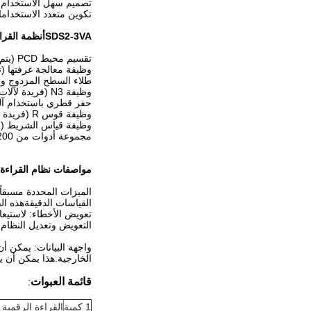
تصميم سهل الاستخدام: 
تكوين متعدد الاستخداما
SDS2-3VA
أنظمة القراءة
تقسيم محيط PCD (يتم تثبيته في آلات الطحن ومختبرات الشرارة)
وظيفة معالجة غرفتها (
طلاء السطح المزدوج وال
وظيفة N3 (فريدة لآلات الطحن)
حفر قطري باستخدام آ
وظيفة قوس R (فريدة من نوعها لآلات الطحن)
وظيفة قياس الشريط (لل
مجموعة أدوات من 200 قطعة (بما في ذلك الدوارة)
مواصفات نظام القراءة الرقمية SINO SDS2-3VA بالإضافة 
القياسات الدقيقةهذه ال
تعويض الأخطاء: لاستيع
التعويض وتعديل النظام.
الخارجية.هذا يمكن أن ي
قائمة العبوات
:
1 كمية
القراءة الرقمية LED 3 محور SDS2-3Va