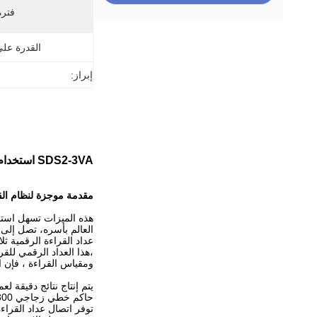
فترة
القدرة عل
إبراز:
SDS2-3VA استخدام شاشة القراءة الرقمية عالية الدقة في عمليات المعادن المختلفة
مقدمة موجزة لنظام القراءة الرقمية VA DRO
العالم بأسره، تصل إلى 5 MHz مع A / B.
ومقياس القراءة ، فإن القائمة الخطي الزجاجي
يتم إنتاج نتائج دقيقة لعمليات التصنيع بواسطة
حاكم خطي زجاجي KA300: بسبب استقراره الاستثنائي ومدة عمره ، يوفر هذا الحاكم ردود فعل موقف موثوق بها حتى في أكثر البيئات الصناعية تطلبًا.
توفر اتصال عداد القراءة الرقمي لكل من إشارات TTL و 422