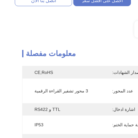
اتصل بنا الآن
احصل على أفضل سعر
معلومات مفصلة
دار الشهادات:
CE,RoHS
عدد المحور:
3 محور تشفير القراءة الرقمية
اشارة ادخال:
TTL و RS422
 حماية الختم:
IP53