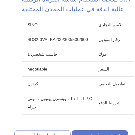
عالية الدقة في عمليات المعادن المختلفة
الاسم التجاري:
SINO
رقم الموديل:
SDS2-3VA، KA200/300/500/600
موك:
حاسب شخصي 1
السعر:
negotiable
تفاصيل التغليف:
كرتون
T / T ، L / C ، ويسترن يونيون ، موني
شروط الدفع:
جرام