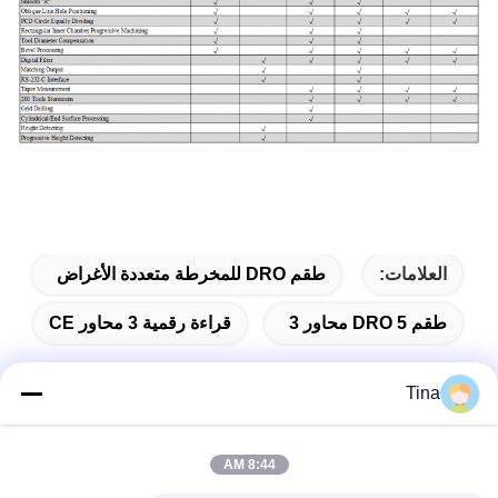
العلامات:
طقم DRO للمخرطة متعددة الأغراض
طقم DRO 5 محاور 3
قراءة رقمية 3 محاور CE
Tina
الاتصال السريع
8:44 AM