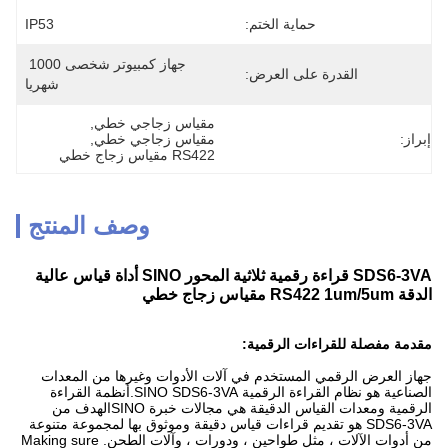
حماية الختم:
IP53
جهاز كمبيوتر شخصى 1000 
القدرة على العرض:
شهريا
مقياس زجاجي خطي
, 
إبراز:
مقياس زجاجي خطي
, 
RS422 مقياس زجاج خطي
وصف المنتج
SDS6-3VA قراءة رقمية ثلاثية المحور SINO أداة قياس عالية
الدقة RS422 1um/5um مقياس زجاج خطي
مقدمة مفصلة للقراءات الرقمية:
جهاز العرض الرقمي المستخدم في آلات الأدوات وغيرها من المعدات
الصناعية هو نظام القراءة الرقمية SINO SDS6-3VA.أنظمة القراءة
الرقمية ومعدات القياس الدقيقة هي مجالات خبرة SINOالهدف من
SDS6-3VA هو تقديم قراءات قياس دقيقة وموثوق بها لمجموعة متنوعة
من أدوات الآلات ، مثل طواحين ، ودورات ، وآلات الطحن. Making sure