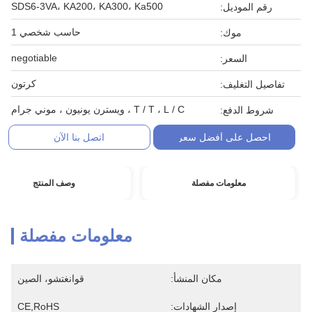
SDS6-3VA، KA200، KA300، Ka500
رقم الموديل:
حاسب شخصي 1
موك:
negotiable
السعر:
كرتون
تفاصيل التغليف:
T / T ، L / C ، ويسترن يونيون ، موني جرام
شروط الدفع:
احصل على أفضل سعر
اتصل بنا الآن
معلومات مفصلة
وصف المنتج
معلومات مفصلة
مكان المنشأ:
قوانغتشو، الصين
إصدار الشهادات:
CE,RoHS