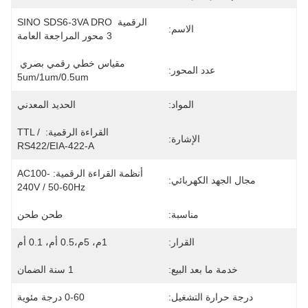
الرقمية SINO SDS6-3VA DRO 
الاسم:
3 محور المراجعة العامة
مقياس خطي رقمي بصري 
عدد المحور:
5um/1um/0.5um
المواد:
الحديد المعدني
القراءة الرقمية: TTL / 
الإشارة:
RS422/EIA-422-A
أنظمة القراءة الرقمية: AC100-
مجال الجهد الكهربائي:
240V / 50-60Hz
مناسبة:
طحن طحن
القرار:
1م، 5م،0.5 أم، 0.1 أم
خدمة ما بعد البيع:
1 سنة الضمان
درجة حرارة التشغيل:
0-60 درجة مئوية