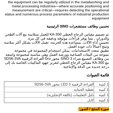
the equipment can be regularly utilized in the metalworking and
metal processing industries—where accurate positioning and
measurement are critical—requires detecting the operational
status and numerous process parameters of industrial production
equipment.
تحسين وظائف مستشعرات SINO الرئيسية
تم تصميم مقياس الزجاج الخطي KA-300 للعمل بسلاسة مع آلات الطحن
والدوران ، مما يوفر قراءات موثوقة ودقيقة في كل مرة.
تحسين أداء الآلات: بمساعدة هذه الحزمة، تعمل الآلات بشكل أكثر سلاسة
وتنتج أعمالاً ذات جودة أفضل.
تطبيق متعدد الاستخدامات: يمكن استخدام المجموعة في مجموعة
متنوعة من البيئات الصناعية وورشة العمل وهي مناسبة لمجموعة واسعة
من وظائف التصنيع.شراء SINO 3 محور Dro القراءة الرقمية SDS6-3VA
مع KA-300 مقياس الزجاج الخطي لتعزيز جهود الماكينات الخاصة بك إلى
درجة جديدة من الدقة والإنتاجية.
قائمة العبوات
:
1 كمية
القراءة الرقمية LED 3 محور SDS6-3VA
1 كمية
تغطية الحماية
1 كمية
دليل التعليمات (باللغة الإنجليزية)
1 كمية
كابل
صورة المنتج / الصور: