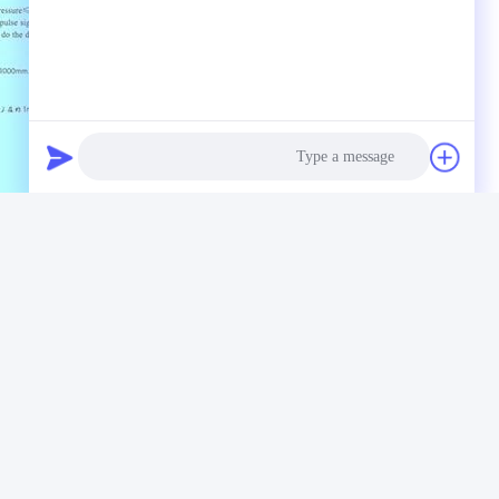
Photo
Video Call
Audio Call