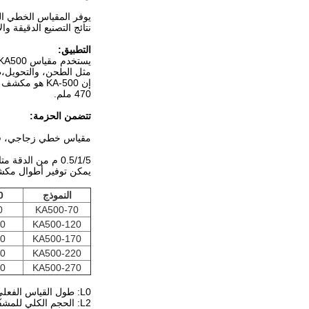
نتائج التصنيع الدقيقة وا
التطبيق:
مثل الطحن، والتحويل،طحن، وعمليات CNC المختلفة التي
470 ملم.
تتضمن الحزمة:
مقياس خطي زجاجي، قطعة واحد
0.5/1/5 م من الدقة متاحة
يمكن توفير أطوال مكشف مخصصة (L0) بناءً على احتياجا
النموذج
0
0
KA500-70
0
KA500-120
0
KA500-170
0
KA500-220
0
KA500-270
L0: طول القياس الفعلي للمكيف L1: مقاس فتحة تركيب المكيف
L2: الحجم الكلي للمشفّر