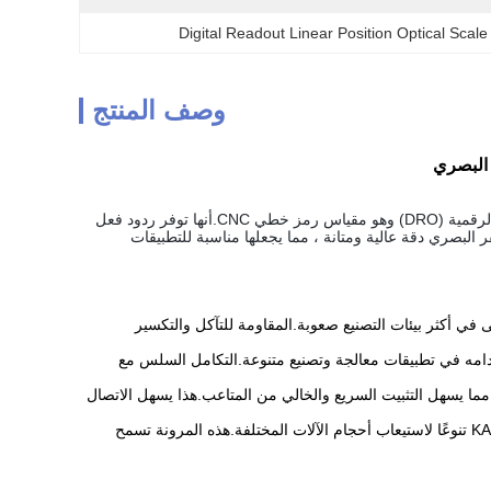
Digital Readout Linear Position Optical Scale
وصف المنتج
تم تصميم المقياس الخطي الزجاجي لـ SINO KA500 Optical Encoder لاستخدامه مع أنظمة القراءة الرقمية (DRO) وهو مقياس رمز خطي CNC.أنها توفر ردود فعل
نولوجيا المشفر البصري دقة عالية ومتانة ، مما يجعلها مناسبة للتطبيقات
 في أكثر بيئات التصنيع صعوبة.المقاومة للتآكل والتكسير
KA50 متوافق مع مجموعة واسعة من آلات CNC ، مما يتيح استخدامه في تطبيقات معالجة وتصنيع متنوعة.التكامل السلس مع
مما يسهل التثبيت السريع والخالي من المتاعب.هذا يسهل الاتصال
خيارات الطول متعددة الاستخدامات: متوفرة في أطوال ومسافات مختلفة ، يوفر المقياس الخطي KA500 تنوعًا لاستيعاب أحجام الآلات المختلفة.هذه المرونة تسمح