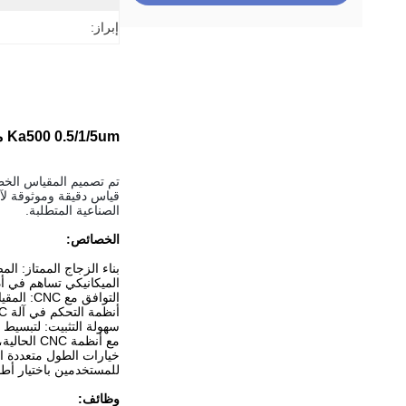
إبراز:
Ka500 0.5/1/5um مقياس القراءة الرقمية الطول 50-1100mm الموقف الخطي المقياس البصري
الصناعية المتطلبة.
الخصائص:
بناء الزجاج الممتاز: ا
الميكانيكي تساهم في أدا
أنظمة التحكم في آلة CNC يضمن تحديد الموقع الدقيق والتحكم في الحركة.
سهولة التثبيت: لتبسيط 
مع أنظمة CNC الحالية، وتعزيز التنفيذ الفعال.
للمستخدمين باختيار أط
وظائف: