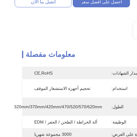
اتصل بنا الآن
احصل على أفضل سعر
معلومات مفصلة
دار الشهادات:
CE,RoHS
استخدام:
تحجيم أجهزة الاستشعار الموقف
الطول:
320mm/370mm/420mm/470/520/570/620mm
الوظيفة:
آلة الخراطة / الطحن / الحفر / EDM
ة على العرض:
3000 مجموعة شهريا