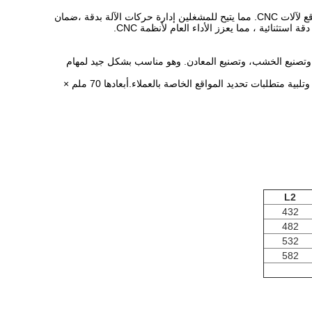
يوفر المقياس الخطي الزجاجي للمكيف البصري SINO KA500 تعليقًا دقيقًا في الوقت الفعلي عن الموقع لآلات CNC. مما يتيح للمشغلين إدارة حركات الآلة بدقة ،ضمان
ستثنائية ، مما يعزز الأداء العام لأنظمة CNC.
طبيقات معالجة CNC داخل الصناعات التحويلية، وتصنيع الخشب، وتصنيع المعادن. وهو مناسب بشكل جيد لمهام
إن KA-500 هو مكشف مضغوط مصمم خصيصًا لآلات الأدوات ذات الأماكن المحدودة للتركيب والعمل ، وتلبية متطلبات تحديد المواقع الخاصة بالعملاء.أبعادها 70 ملم ×
L2
432
482
532
582