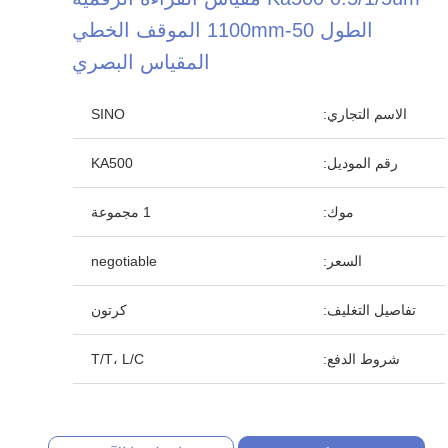
الطول 50-1100mm الموقف الخطي
المقياس البصري
الاسم التجاري:
SINO
رقم الموديل:
KA500
موك:
1 مجموعة
السعر:
negotiable
تفاصيل التغليف:
كرتون
شروط الدفع:
T/T، L/C