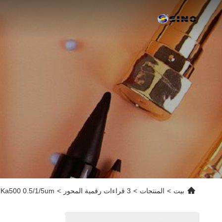
بيت
>
المنتجات
>
3 قراءات رقمية المحور
>
Ka500 0.5/1/5um مقياس القراءة الرقمية الطول 50-1100mm الموقف الخطي المقياس البصري