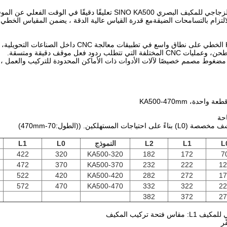
لالتزام بالتسامحات الضيقةمع قدرة القياس عالية الدقة ، يضمن المقياس الخطي دقة ا
يستخدم مقياس KA500 الخطي على نطاق واسع في ت
 تتطلب ردود فعل موقف دقيقة ومتسقة.
ة، KA500-470mm
ت المستهلكين. ((الطول:70-470mm)
L
L1
L2
النموذج
L0
L1
422
320
KA500-320
182
172
7
472
370
KA500-370
232
222
12
522
420
KA500-420
282
272
17
572
470
KA500-470
332
322
22
382
372
27