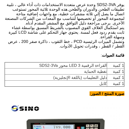
يوفر SDS2-3VA وحدة عرض متعددة الاستخدامات ذات أداء عالي ، تلبية
تطبيقات الطحن والدوران والطحن.هذه الوحدة ثلاثية المحور تستوعب
اتصال ما يصل إلى ثلاثة مشفرات خطية، مع واجهات إضافية متاحة
لمجموعة المحور أو تخصيصها لتتناسب مع المعدات من الشركات المصنعة
الأخرى. يرجى مراجعة دليل التوافق مع المشفر المقدم أدناه.
يتم استكمال الغلاف القوي المصبوب بالشريط المسبق بواسطة غشاء
ثابت يقدم ردود فعل لمسة. يحتوي جهاز التحكم على شاشة LCD كبيرة
وسهلة القراءة.
وتشمل الميزات الرئيسية PCD ، خط الثقوب ، ذاكرة صفر 200 ، عرض
القطر / القطر ، وقدرات تحويل الأدوات.
قائمة العبوات
:
1 كمية
القراءة الرقمية LED 3 محور SDS2-3Va
1 كمية
تغطية الحماية
1 كمية
دليل التعليمات (باللغة الإنجليزية)
1 كمية
كابل
صورة المنتج / الصور: