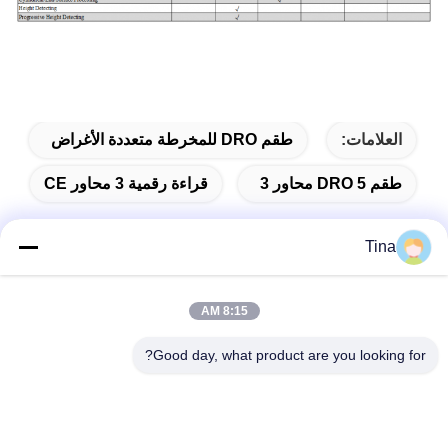
العلامات:
طقم DRO للمخرطة متعددة الأغراض
طقم DRO 5 محاور 3
قراءة رقمية 3 محاور CE
Tina
الاتصال السريع
8:15 AM
Good day, what product are you looking for?
عنوان
401 ، رقم 7 ، الشارع الأول ، المنطقة 3 Xilang East-west Road ،
منطقة Liwan ، Guangzhou
تيل