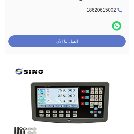
18620615002
اتصل بنا الآن