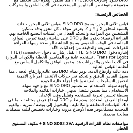
DRO لقبول إشارات إدخال TTL ، مما يضمن القدرة على التكيف مع
مجموعة متنوعة من المقاييس المستخدمة في آلات الطحن والمحركات.
الخصائص الرئيسية:
قياس ثلاثي المحور: يسمح SINO DRO بقياس ثلاثي المحور ، عادة
بالنسبة لمحاور X و Y و Z. يعرض موقف كل محور بدقة ،تمكين
المشغلين من المراقبة والتحكم الفعال في عمليات التصنيع الخاصة بهم.
القراءة الرقمية: يحتوي نظام DRO على شاشة رقمية تعرض المواقع
المقاسة في الوقت الحقيقي.يسمح الشاشة الواضحة وسهلة القراءة
للقراءات السريعة والدقيقة من إحداثيات الآلة.
إشارة دخول TTL: SINO DRO تقبل إشارات دخول TTL (Transistor-
Transistor Logic) ، تستخدم عادة مع المقاييس الخطيّة والكودات الدوارة
في آلات الطحن والدورانات.هذا يضمن التوافق والتكامل السلس مع
أنظمة القياس الحالية.
دقة عالية وارتفاع الدقة: يوفر نظام DRO دقة عالية وارتفاع الدقة ، مما
يسهل القياس الدقيق والتحكم في حركات الآلة.هذا أمر بالغ الأهمية
لتحقيق التسامحات الضيقة وإنتاج أجزاء عالية الجودة.
واجهة سهلة الاستخدام: تم تصميم SINO DRO مع واجهة سهلة
الاستخدام ، مما يضمن تشغيل بديهي. خيارات القائمة والملاحة
بسيطة.تحسين تجربة المستخدم وتقليل وقت الإعداد.
أوضاع العرض المتعددة: يقدم نظام DRO أوضاع عرض مختلفة ، بما في
ذلك القياسات المطلقة والتكاملية ، والتحويل إلى بوصة / مترية ، والقيم
المحددة مسبقًا.توفر هذه الأوضاع مرونة وخيارات تخصيص لتلبية متطلبات
معالجة محددة.
مواصفات نظام القراءة الرقمية SINO SDS2-3VA + مكيف المستوى
الخطي