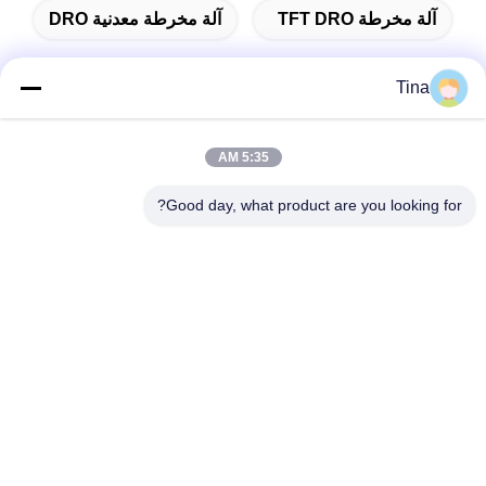
آلة مخرطة TFT DRO
آلة مخرطة معدنية DRO
Tina
الاتصال السريع
5:35 AM
Good day, what product are you looking for?
عنوان
401 ، رقم 7 ، الشارع الأول ، المنطقة 3 Xilang East-west Road ،
منطقة Liwan ، Guangzhou
تيل
86--18620615002
بريد إلكتروني
sino_trade@163.com