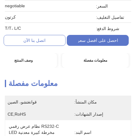
negotiable
السعر:
كرتون
تفاصيل التغليف:
T/T، L/C
شروط الدفع:
احصل على أفضل سعر
اتصل بنا الآن
معلومات مفصلة
وصف المنتج
معلومات مفصلة
مكان المنشأ:
قوانغتشو، الصين
إصدار الشهادات:
CE,RoHS
RS232-C نظام عرض رقمي 
اسم البند:
مخرطة كبيرة معدنية LED 