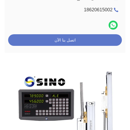
18620615002
اتصل بنا الآن