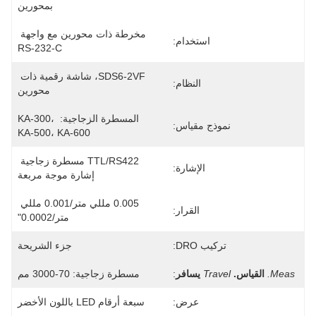
بمحورين
مخرطة ذات محورين مع واجهة 
استخدام:
RS-232-C
SDS6-2VF، شاشة رقمية ذات 
النظام:
محورين
المسطرة الزجاجية: KA-300، 
نموذج مقياس:
KA-500، KA-600
TTL/RS422 مسطرة زجاجية 
الإشارة:
إشارة موجة مربعة
0.005 مللي متر/0.001 مللي 
القرار:
متر/0.0002"
تركيب DRO:
جزء الشريحة
Meas.
القياس.
Travel
يسافر
:
مسطرة زجاجية: 70-3000 مم
عرض:
سبعة أرقام LED باللون الأخضر