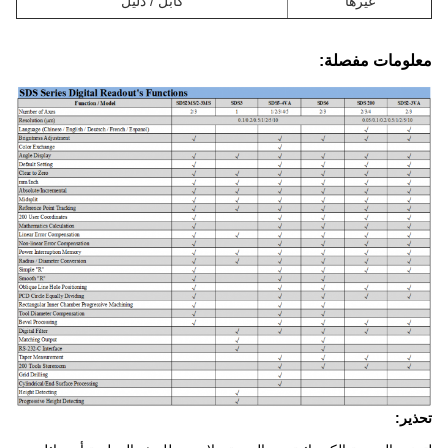
غيرها
كابل / دليل
معلومات مفصلة:
تحذير: