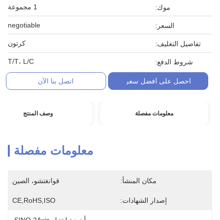
1 مجموعة
موك:
negotiable
السعر:
كرتون
تفاصيل التغليف:
T/T، L/C
شروط الدفع:
احصل على أفضل سعر
اتصل بنا الآن
معلومات مفصلة
وصف المنتج
معلومات مفصلة
مكان المنشأ:
قوانغتشو، الصين
إصدار الشهادات:
CE,RoHS,ISO