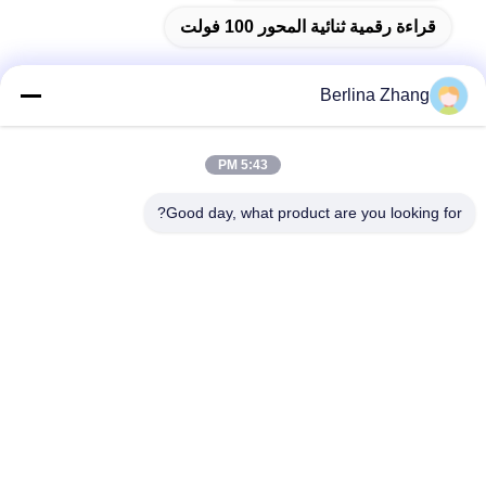
قراءة رقمية ثنائية المحور 100 فولت
Berlina Zhang
الاتصال السريع
5:43 PM
عنوان
Good day, what product are you looking for?
401 ، رقم 7 ، الشارع الأول ، المنطقة 3 Xilang East-west Road ،
منطقة Liwan ، Guangzhou
تيل
86--18620615002
بريد إلكتروني
sino_trade@163.com