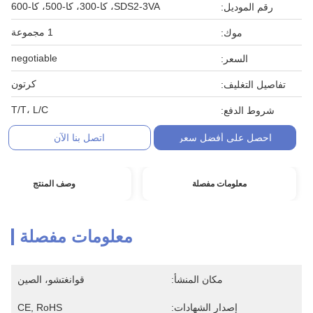
SDS2-3VA، كا-300، كا-500، كا-600
رقم الموديل:
1 مجموعة
موك:
negotiable
السعر:
كرتون
تفاصيل التغليف:
T/T، L/C
شروط الدفع:
احصل على أفضل سعر
اتصل بنا الآن
معلومات مفصلة
وصف المنتج
معلومات مفصلة
مكان المنشأ:
قوانغتشو، الصين
إصدار الشهادات:
CE, RoHS