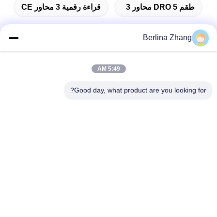
طقم DRO 5 محاور 3
قراءة رقمية 3 محاور CE
Berlina Zhang
الاتصال السريع
5:49 AM
Good day, what product are you looking for?
عنوان
401 ، رقم 7 ، الشارع الأول ، المنطقة 3 Xilang East-west Road ،
منطقة Liwan ، Guangzhou
تيل
86--18620615002
بريد إلكتروني
sino_trade@163.com