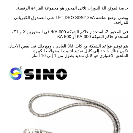
خاصة لموقع آلة الدوران ثلاثي المحور هو مجموعة القراءة الرقمية.
يوصى بوضع شاشة TFT DRO SDS2-3VA على الصندوق الكهربائي
للدراجة.
في المحور Z، استخدم حاكم الشبكة KA-600؛ في المحورين X و Z1،
استخدم حاكم الشبكة KA-300 أو KA-500.
يتم توفير قواعد الشبكة مع كابل 3M العادي ، ومع ذلك في بعض الأحيان
تكون هناك حاجة إلى كابل تمديد لتثبيت المحولات الكبيرة.
الملحق الاختياري هو كابل تمديد بطول من 1 إلى 10 أمتار.