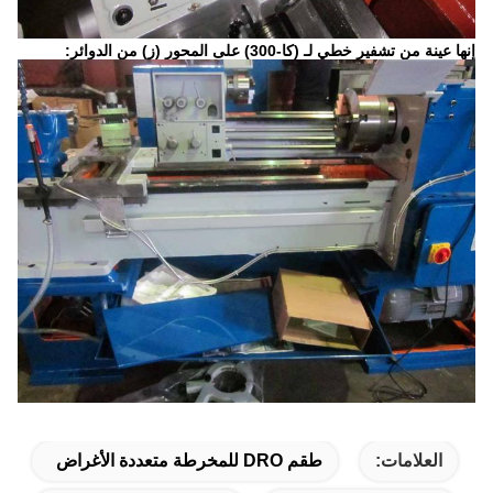
إنها عينة من تشفير خطي لـ (كا-300) على المحور (ز) من الدوائر:
العلامات:
طقم DRO للمخرطة متعددة الأغراض