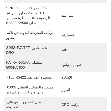
لآلة المخرطة ، شاشة SINO 
TFT ذات 3 محاور للقراءة 
اسم البند:
الرقمية DRO مسطرة مقياس 
خطي KA300 KA500
تركيب المخرطة اليدوية في ثلاثة 
استخدام:
محاور
ثلاثة محاور SDS2-3VA TFT 
النظام:
DRO
سلسلة KA: KA-300/KA-
نموذج مقياس:
500/KA-600
الإشارة:
مسطرة الصريف: TTL / RS422
مسطرة المقياس الخطي: 0.005 
القرار:
مللي متر/0.001 مللي متر
على الصندوق الكهربائي 
تركيب DRO:
للمخرطة