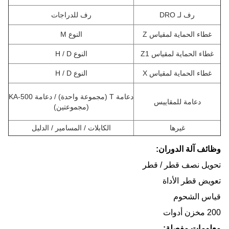
رف لـ DRO
رف للدراجات
غطاء الحماية لمقياس Z
النوع M
غطاء الحماية لمقياس Z1
النوع H / D
غطاء الحماية لمقياس X
النوع H / D
دعامة T (مجموعة واحدة) / دعامة KA-500
دعامة للمقاييس
(مجموعتين)
غيرها
الكابلات / المسامير / الدليل
وظائف آلة الدوران:
تحويل نصف قطر / قطر
تعويض قطر الأداة
قياس الشحوم
200 مخزن أدوات
معلومات مفصلة: