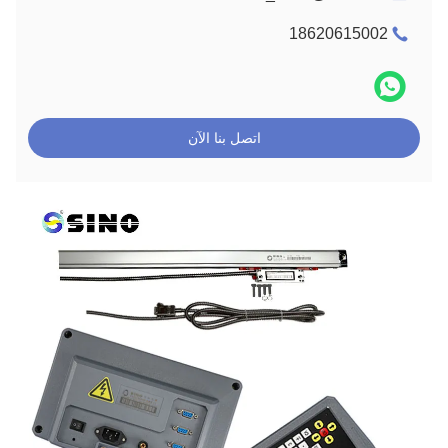
18620615002
اتصل بنا الآن