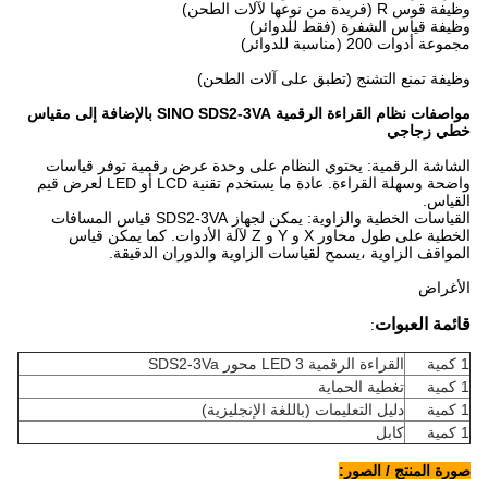
وظيفة قوس R (فريدة من نوعها لآلات الطحن)
وظيفة قياس الشفرة (فقط للدوائر)
مجموعة أدوات 200 (مناسبة للدوائر)
وظيفة تمنع التشنج (تطبق على آلات الطحن)
مواصفات نظام القراءة الرقمية SINO SDS2-3VA بالإضافة إلى مقياس
خطي زجاجي
الشاشة الرقمية: يحتوي النظام على وحدة عرض رقمية توفر قياسات
واضحة وسهلة القراءة. عادة ما يستخدم تقنية LCD أو LED لعرض قيم
القياس.
القياسات الخطية والزاوية: يمكن لجهاز SDS2-3VA قياس المسافات
الخطية على طول محاور X و Y و Z لآلة الأدوات. كما يمكن قياس
المواقف الزاوية ،يسمح لقياسات الزاوية والدوران الدقيقة.
الأغراض
قائمة العبوات
:
1 كمية
القراءة الرقمية LED 3 محور SDS2-3Va
1 كمية
تغطية الحماية
1 كمية
دليل التعليمات (باللغة الإنجليزية)
1 كمية
كابل
صورة المنتج / الصور: