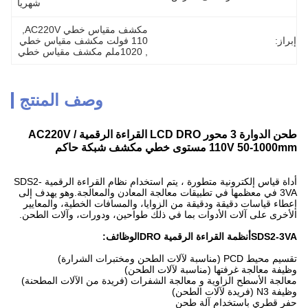
شهريا
مكشف مقياس خطي AC220V
, 
إبراز:
110 فولت مكشف مقياس خطي
, 
1020ملم مكشف مقياس خطي
وصف المنتج
طحن الدوارة 3 محور LCD DRO القراءة الرقمية AC220V /
110V 50-1000mm مستوى خطي مكشف شبكة حاكم
أداة قياس إلكترونية متطورة ، يتم استخدام نظام القراءة الرقمية SDS2-
3VA في معظمها في تطبيقات معالجة المعادن والمعالجة.وهو يهدف إلى
إعطاء قياسات دقيقة ودقيقة من الزوايا، والمسافات الخطية، والمعايير
الأخرى على آلات الأدوات بما في ذلك طواحين، ودورات، وآلات الطحن.
SDS2-3VA
أنظمة القراءة الرقمية DRO
الوظائف:
تقسيم محيط PCD (مناسبة لآلات الطحن ومختبرات الشرارة)
وظيفة معالجة غرفتها (مناسبة لآلات الطحن)
معالجة الأسطح الزاوية و معالجة الشفرات (فريدة من الآلات المطحنة)
وظيفة N3 (فريدة لآلات الطحن)
حفر قطري باستخدام آلة طحن