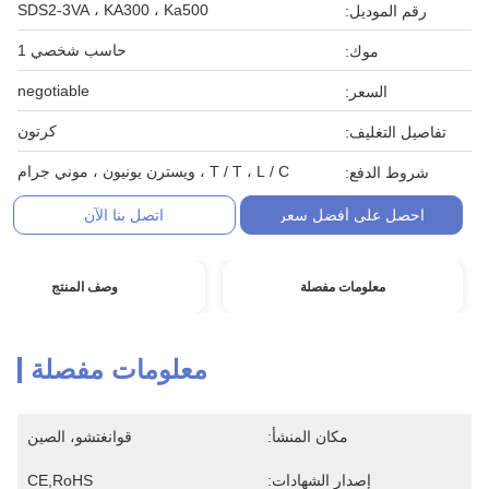
SDS2-3VA ، KA300 ، Ka500
رقم الموديل:
حاسب شخصي 1
موك:
negotiable
السعر:
كرتون
تفاصيل التغليف:
T / T ، L / C ، ويسترن يونيون ، موني جرام
شروط الدفع:
احصل على أفضل سعر
اتصل بنا الآن
معلومات مفصلة
وصف المنتج
معلومات مفصلة
مكان المنشأ:
قوانغتشو، الصين
إصدار الشهادات:
CE,RoHS