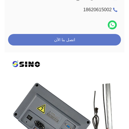
18620615002
اتصل بنا الآن