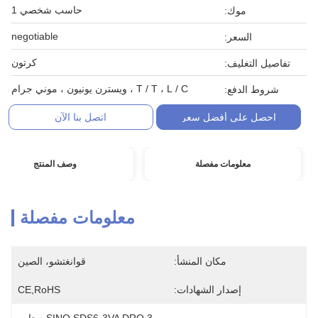
حاسب شخصي 1
موك:
negotiable
السعر:
كرتون
تفاصيل التغليف:
T / T ، L / C ، ويسترن يونيون ، موني جرام
شروط الدفع:
احصل على أفضل سعر
اتصل بنا الآن
معلومات مفصلة
وصف المنتج
معلومات مفصلة
مكان المنشأ:
قوانغتشو، الصين
إصدار الشهادات:
CE,RoHS