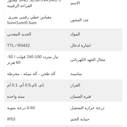
SINO SDS6-3VA DRO 3 محاور 
الاسم:
القراءة الرقمية
مقياس خطي رقمي بصري 
عدد المحور:
5um/1um/0.5um
المواد:
الحديد المعدني
اشارة ادخال:
TTL / RS422
تيار متردد 100-240 فولت / 50-
مجال الجهد الكهربائي:
60 هرتز
مناسبة:
آلة طحن ، آلة مملة ، مخرطة
القرار:
1م، 5م،0.5 أم، 0.1 أم
فترة الضمان:
سنة واحدة
درجة حرارة التشغيل:
0-60 درجة مئوية
حماية الختم:
IP53