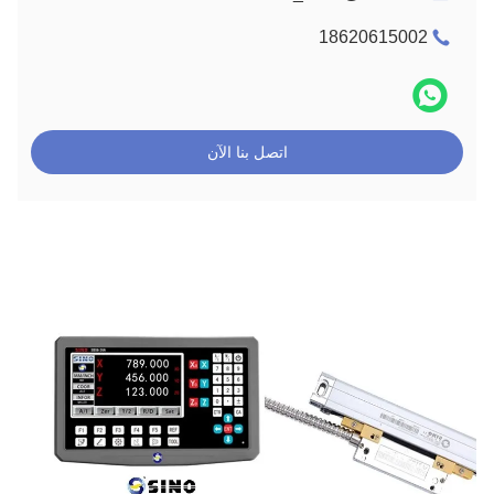
18620615002
اتصل بنا الآن