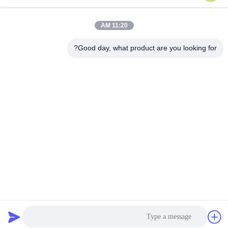
11:20 AM
Good day, what product are you looking for?
العلامات:
طقم DRO للمخرطة متعددة الأغراض
طقم DRO 5 محاور 3
قراءة رقمية 3 محاور CE
الاتصال السريع
عنوان