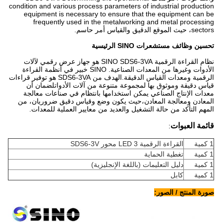
condition and various process parameters of industrial production
equipment is necessary to ensure that the equipment can be
frequently used in the metalworking and metal processing
sectors، حيث الموقع الدقيق والقياس أمر حاسم.
تحسين وظائف مستشعرات SINO الرئيسية
نظام القراءة الرقمية SINO SDS6-3VA هو جهاز عرض رقمي لآلات
الأدوات وغيرها من المعدات الصناعية. SINO خبير في أنظمة القراءة
الرقمية ومعدات القياس الدقيقة.الهدف من SDS6-3VA هو توفير قراءات
قياس دقيقة وموثوق بها لمجموعة متنوعة من آلات الأدواتلضمان أن
معدات الإنتاج الصناعي يمكن استخدامها بانتظام في صناعات معالجة
المعادن ومعالجة المعادن،حيث يكون وضع وقياس دقيق ضروريان، من
المهم التأكد من حالة التشغيل والعديد من معايير العملية للمعدات.
قائمة العبوات
:
1 كمية
القراءة الرقمية LED 3 محور SDS6-3V
1 كمية
تغطية الحماية
1 كمية
دليل التعليمات (باللغة الإنجليزية)
1 كمية
كابل
صورة المنتج / الصور: