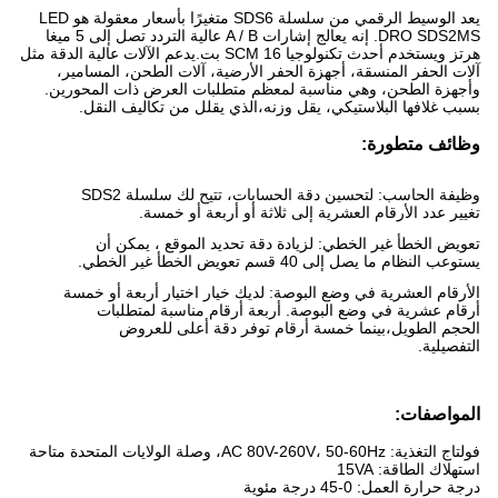
يعد الوسيط الرقمي من سلسلة SDS6 متغيرًا بأسعار معقولة هو LED
DRO SDS2MS. إنه يعالج إشارات A / B عالية التردد تصل إلى 5 ميغا
هرتز ويستخدم أحدث تكنولوجيا SCM 16 بت.يدعم الآلات عالية الدقة مثل
آلات الحفر المنسقة، أجهزة الحفر الأرضية، آلات الطحن، المسامير،
وأجهزة الطحن، وهي مناسبة لمعظم متطلبات العرض ذات المحورين.
بسبب غلافها البلاستيكي، يقل وزنه،الذي يقلل من تكاليف النقل.
وظائف متطورة:
وظيفة الحاسب: لتحسين دقة الحسابات، تتيح لك سلسلة SDS2
تغيير عدد الأرقام العشرية إلى ثلاثة أو أربعة أو خمسة.
تعويض الخطأ غير الخطي: لزيادة دقة تحديد الموقع ، يمكن أن
يستوعب النظام ما يصل إلى 40 قسم تعويض الخطأ غير الخطي.
الأرقام العشرية في وضع البوصة: لديك خيار اختيار أربعة أو خمسة
أرقام عشرية في وضع البوصة. أربعة أرقام مناسبة لمتطلبات
الحجم الطويل،بينما خمسة أرقام توفر دقة أعلى للعروض
التفصيلية.
المواصفات:
فولتاج التغذية: AC 80V-260V، 50-60Hz، وصلة الولايات المتحدة متاحة
استهلاك الطاقة: 15VA
درجة حرارة العمل: 0-45 درجة مئوية