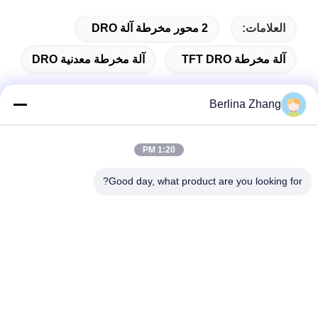
العلامات:
2 محور مخرطة آلة DRO
آلة مخرطة TFT DRO
آلة مخرطة معدنية DRO
Berlina Zhang
الاتصال السريع
1:20 PM
Good day, what product are you looking for?
عنوان
401 ، رقم 7 ، الشارع الأول ، المنطقة 3 Xilang East-west Road ،
منطقة Liwan ، Guangzhou
تيل
86--18620615002
بريد إلكتروني
sino_trade@163.com