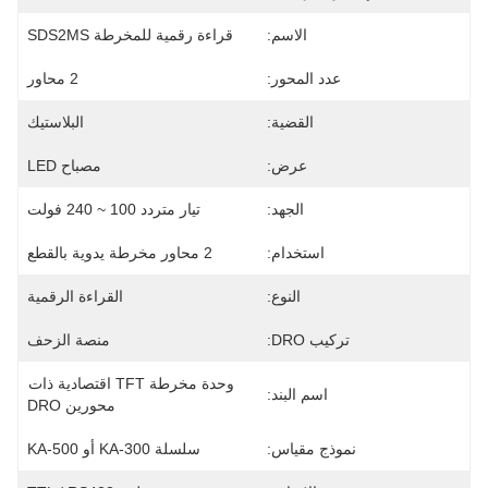
الاسم:
قراءة رقمية للمخرطة SDS2MS
عدد المحور:
2 محاور
القضية:
البلاستيك
عرض:
مصباح LED
الجهد:
تيار متردد 100 ~ 240 فولت
استخدام:
2 محاور مخرطة يدوية بالقطع
النوع:
القراءة الرقمية
تركيب DRO:
منصة الزحف
وحدة مخرطة TFT اقتصادية ذات 
اسم البند:
محورين DRO
نموذج مقياس:
سلسلة KA-300 أو KA-500