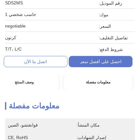
SDS2MS
رقم الموديل:
حاسب شخصي 1
موك:
negotiable
السعر:
كرتون
تفاصيل التغليف:
T/T، L/C
شروط الدفع:
احصل على أفضل سعر
اتصل بنا الآن
معلومات مفصلة
وصف المنتج
معلومات مفصلة
مكان المنشأ:
قوانغتشو، الصين
إصدار الشهادات:
CE, RoHS