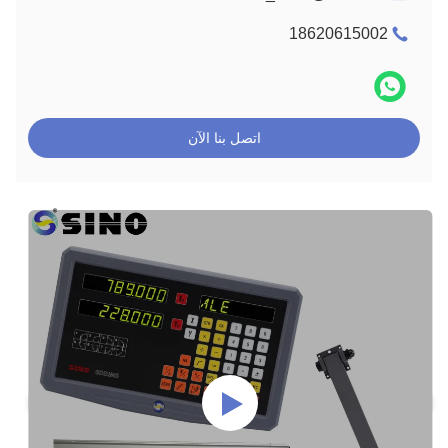
18620615002
اتصل بنا الآن